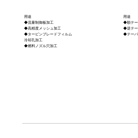
⽤途
⽤途
◆流量制御板加⼯
◆順テー
◆⾼精度メッシュ加⼯
◆逆テー
◆タービンブレードフィルム
◆テーパ
冷却孔加⼯
◆燃料ノズル⽳加⼯