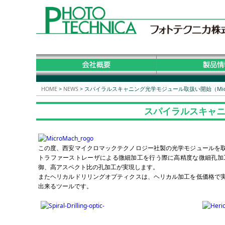
HOME
>
NEWS
>
スパイラルスキャニング光学モジュール取扱い開始（Micro
スパイラルスキャニン
この度、⻄安マイクロマックテクノロジー社製の光学モジュールを
トラファーストレーザによる微細加⼯を⾏う際に⾼精度な微細孔加
御、⾼アスペクト⽐の孔加⼯が実現します。
またヘリカルドリリングオプティクスは、ヘリカル加⼯を低価格で
出来るツールです。