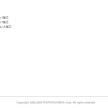
パ加⼯
パ加⼯
レス加⼯
Copyright 2002-2025 PHOTOTECHNICA Corp. All rights reserved.