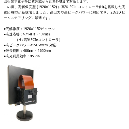
回折光学素子等に紫外域から近赤外域まで対応します。
この度、高解像度型 (1920x1152) に高速 PCle コントローラ(H)を搭載した高
速応答型が新登場しました。高出力や高ピークパワーに対応でき、2D/3D ビ
ームステアリングに最適です。
●高解像度：1920x1152ピクセル
●高速応答：>714Hz（1.4ms)
（H : 高速PCIeコントローラ）
●高ピークパワー<15GW/cm 対応
●波長範囲：400nm～1650nm
●高光利用効率：95.7%