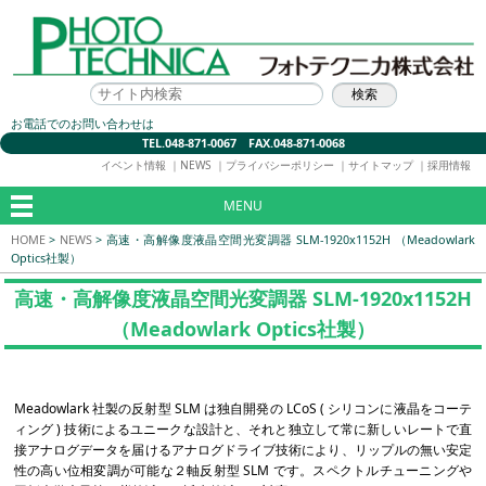
お電話でのお問い合わせは
TEL.048-871-0067 FAX.048-871-0068
イベント情報
｜
NEWS
｜
プライバシーポリシー
｜
サイトマップ
｜
採用情報
MENU
HOME
>
NEWS
>
高速・高解像度液晶空間光変調器 SLM-1920x1152H （Meadowlark
Optics社製）
高速・高解像度液晶空間光変調器 SLM-1920x1152H
（Meadowlark Optics社製）
Meadowlark 社製の反射型 SLM は独自開発の LCoS ( シリコンに液晶をコーテ
ィング ) 技術によるユニークな設計と、それと独立して常に新しいレートで直
接アナログデータを届けるアナログドライブ技術により、リップルの無い安定
性の高い位相変調が可能な２軸反射型 SLM です。スペクトルチューニングや