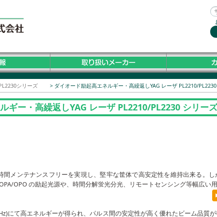
0/PL2230シリーズ
>
ダイオード励起⾼エネルギー・⾼繰返しYAG レーザ PL2210/PL223
ー・⾼繰返しYAG レーザ PL2210/PL2230 シリー
時間メンテナンスフリーを実現し、堅牢な筐体で⾼安定性を維持出来る。し
/OPA/OPO の励起光源や、時間分解蛍光分光、リモートセンシング等幅広い
210 シリーズ
kHz)にて高エネルギーが得られ、パルス間の安定性が高く優れたビーム品質