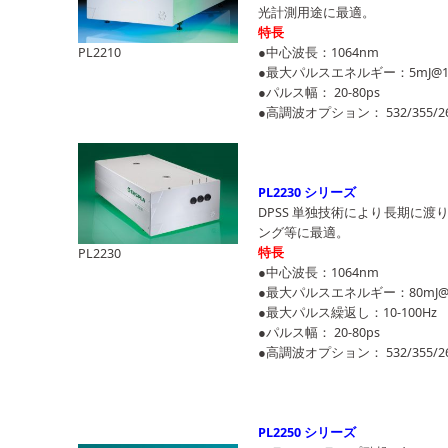
光計測用途に最適。
特長
●中心波長：1064nm
PL2210
●最大パルスエネルギー：5mJ@1064
●パルス幅： 20-80ps
●高調波オプション： 532/355/2
PL2230 シリーズ
DPSS 単独技術により長期に
ング等に最適。
特長
PL2230
●中心波長：1064nm
●最大パルスエネルギー：80mJ@1
●最大パルス繰返し：10-100Hz
●パルス幅： 20-80ps
●高調波オプション： 532/355/26
PL2250 シリーズ