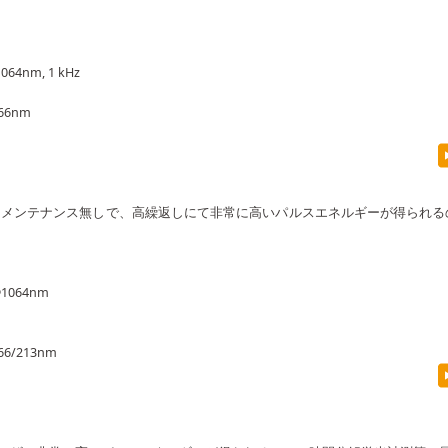
nm, 1 kHz
66nm
渡りメンテナンス無しで、高繰返しにて非常に高いパルスエネルギーが得られ
064nm
6/213nm