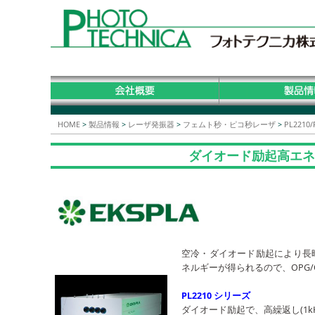
HOME
>
製品情報
>
レーザ発振器
>
フェムト秒・ピコ秒レーザ
>
PL221
ダイオード励起⾼エネルギ
空冷・ダイオード励起により⻑
ネルギーが得られるので、OPG
PL2
ダイオード励起で、高繰返し(1