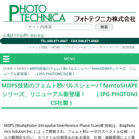
お電話でのお問い合わせは
TEL.048-871-0067 FAX.048-871-0068
イベント情報
｜
NEWS
｜
プライバシーポリシー
｜
サイトマップ
｜
採用情報
MENU
HOME
>
NEWS
>
MIIPS技術のフェムト秒パルスシェーパ femtoSHAPEシリーズ、リニ
ューアル新登場！ ( IPG PHOTONICS社製 )
MIIPS技術のフェムト秒パルスシェーパ femtoSHAPE
シリーズ、リニューアル新登場！ ( IPG PHOTONI
CS社製 )
MIIPS (Multiphoton Intrapulse Interference Phase Scan)® 技術は、Biophoto
nics Solution Inc. によって開発され、フェムト秒レーザのスペクトル位相・パ
ルス幅測定を行い、スペクトル位相歪みがある場合、位相・振幅変調により最