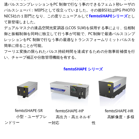
適パルスコンプレッションをPC 制御で行なう事のできるフェムト秒レーザの
パルスシェーパ：MIIPSとして役立っていました。その後BSI社はIPG PHOTO
NICS社の１部門となり、この度リニューアルして
femtoSHAPEシリーズ
とし
て新登場しました。
デュアルマスクの液晶空間光変調器 (LCOS SLM)を採用する事により、位相制
御と振幅制御を同時に独立して行う事が可能で、PC制御で最適パルスコンプ
レッションをPC 制御で行なう事の最
適なトランスフォームリミットパルスを
簡単に得ることが可能。
フーリエ変換の限られたパルス持続時間を達成するための分散事前補償を行
い、チャープ補正や分散管理機能を有する。
femtoSHAPE シリーズ
femtoSHAPE-SR
femtoSHAPE-HP
femtoSHAPE-HR
小型・ユーザフレ
高出力・高エネルギ
高解像度・多様
ンドリー
ー対応
性