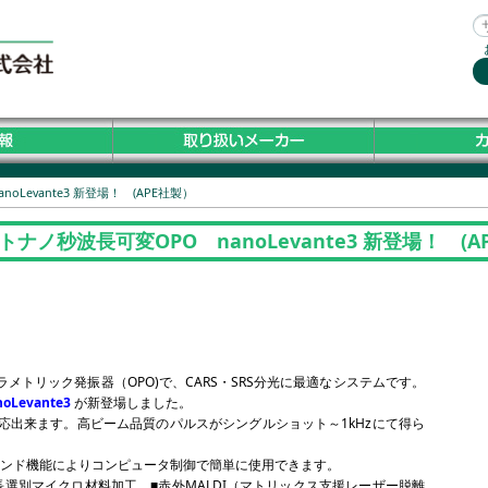
evante3 新登場！ (APE社製）
ノ秒波長可変OPO nanoLevante3 新登場！ (A
ラメトリック発振器（OPO)で、CARS・SRS分光に最適なシステムです。
noLevante3
が新登場しました。
対応出来ます。高ビーム品質のパルスがシングルショット～1kHzにて得ら
ンド機能によりコンピュータ制御で簡単に使用できます。
長選別マイクロ材料加工 ■赤外MALDI（マトリックス支援レーザー脱離