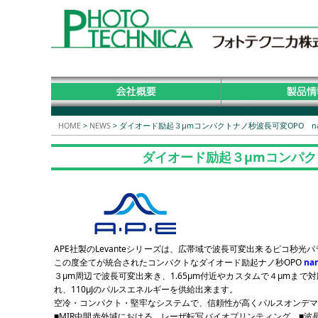
HOME
>
NEWS
>
ダイオード励起３μmコンパクトナノ秒波長可変OPO nanoL
ダイオード励起３μmコンパクトナ
APE社製のLevanteシリーズは、広帯域で波長可変出来るピコ秒光パ
この度全てが統合されたコンパクトなダイオード励起ナノ秒OPO
na
３μm周辺で波長可変出来き、1.65μm付近やカスタムで４μmまで
れ、110μJのパルスエネルギーを供給出来ます。
空冷・コンパクト・堅牢なシステムで、信頼性が高くパルスオンデマ
■MIR中間赤外域における、レーザ転写バイオプリンティング ■波