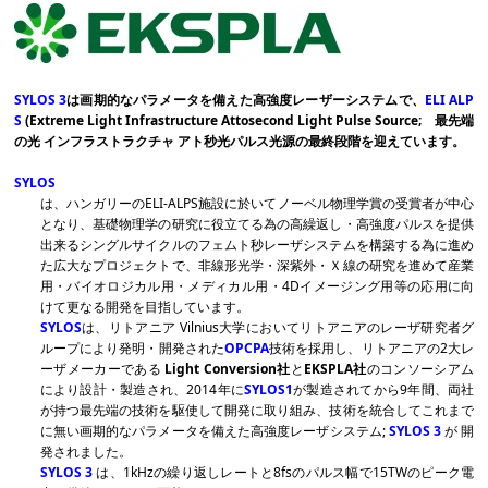
SYLOS 3
は画期的なパラメータを備えた高強度レーザーシステムで、
ELI ALP
S
(Extreme Light Infrastructure Attosecond Light Pulse Source;
最先端
の光 インフラストラクチャ アト秒光パルス光源の最終段階を迎えています。
SYLOS
は、ハンガリーのELI-ALPS施設に於いてノーベル物理学賞の受賞者が中心
となり、基礎物理学の研究に役立てる為の高繰返し・高強度パルスを提供
出来るシングルサイクルのフェムト秒レーザシステムを構築する為に進め
た広大なプロジェクトで、非線形光学・深紫外・Ｘ線の研究を進めて産業
用・バイオロジカル用・メディカル用・4Dイメージング用等の応用に向
けて更なる開発を目指しています。
SYLOS
は、リトアニア Vilnius大学においてリトアニアのレーザ研究者グ
ループにより発明・開発された
OPCPA
技術を採用し、リトアニアの2大レ
ーザメーカーである
Light Conversion社
と
EKSPLA社
のコンソーシアム
により設計・製造され、2014年に
SYLOS1
が製造されてから9年間、両社
が持つ最先端の技術を駆使して開発に取り組み、技術を統合してこれまで
に無い画期的なパラメータを備えた高強度レーザシステム;
SYLOS 3
が 開
発されました。
SYLOS 3
は、1kHzの繰り返しレートと8fsのパルス幅で15TWのピーク電