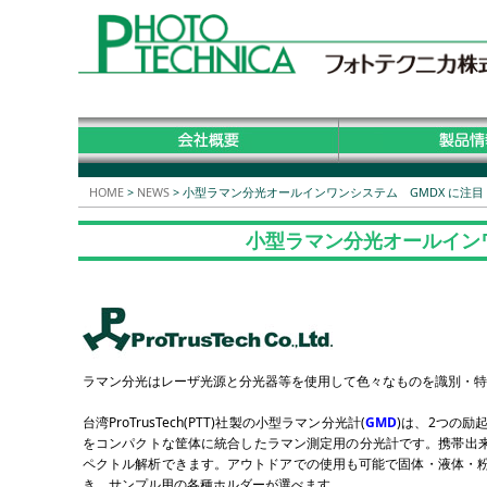
HOME
>
NEWS
>
小型ラマン分光オールインワンシステム GMDX に注目！ 
小型ラマン分光オールインワン
ラマン分光はレーザ光源と分光器等を使用して色々なものを識別・特
台湾ProTrusTech(PTT)社製の小型ラマン分光計(
GMD
)は、2つの励起
をコンパクトな筐体に統合したラマン測定用の分光計です。携帯出来る
ペクトル解析できます。アウトドアでの使用も可能で固体・液体・
き、サンプル用の各種ホルダーが選べます。