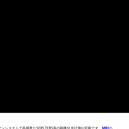
システムで高感度なSERS,TERS等の顕微分光計測が可能です。
MRI
の