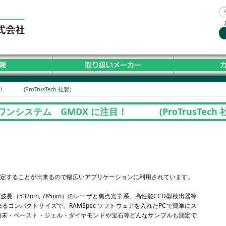
(ProTrusTech 社製）
システム GMDX に注目！ (ProTrusTech 
定することが出来るので幅広いアプリケーションに利用されています。
波長（532nm, 785nm）のレーザと焦点光学系、高性能CCD型検出器等
コンパクトサイズで、RAMSpec ソフトウェアを入れたPCで簡単にス
粉末・ペースト・ジェル・ダイヤモンドや宝石等どんなサンプルも測定で