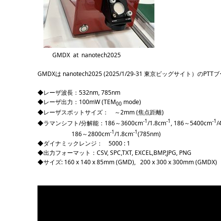
GMDX at nanotech2025
GMDXは nanotech2025 (2025/1/29-31 東京ビッグサイト）の
◆レーザ波長：532nm, 785nm
◆レーザ出力：100mW (TEM
mode)
00
◆レーザスポットサイズ： ～2mm (焦点距離)
-1
-1
-1
◆ラマンシフト/分解能：186～3600cm
/1.8cm
, 186～5400cm
/
-1
-1
186～2800cm
/1.8cm
(785nm)
◆ダイナミックレンジ： 5000 : 1
◆出力フォーマット：CSV, SPC,TXT, EXCEL,BMP,JPG, PNG
◆サイズ: 160 x 140 x 85mm (GMD), 200 x 300 x 300mm (GMDX)