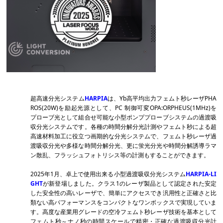
超高速分光システム
HARPIA
は、Yb高平均出力フェムト秒レーザPHA
ROS(20W)を励起光源として、PC 制御可変OPA:ORPHEUS(1MHz)を
プローブ光として組合せ可能な小型ポンププローブシステムの
過渡吸
収分光システムです。各種の時間分解分光計測やフェムト秒による超
高速材料加工に役立つ画期的な分光システムで、
フェムト秒レーザ過
渡吸収分光や多様な時間分解分光、更に蛍光分光や時間分解誘導ラマ
ン散乱、フラッシュフォトリシス等の計測もすることができます。
2025年1月、卓上で使用出来る小型
過渡吸収分光システム
HARPIA-LI
GHT
が新登場しました。クラス1のレーザ製品として認定された安定
した安全性の高いレーザで、
簡単にアクセスでき汎用性と正確さと比
類ない高パフォーマンスをコンパクトなワンボックスで実現していま
す。高度な産業用グレードの空冷フェムト秒レーザ技術を基本として
フェムト秒～ナノ秒の時間スケールで精密・正確な過渡吸収分光計