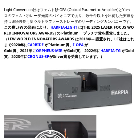
Light Conversion社はフェムト秒 OPA (Optical Parametric Amplifier)とYbべ－
スのフェムト秒レーザ光源のパイオニアであり、数千台以上を出荷した実績を
持つ連続波長可変ウルトラファーストレーザのリーディングカンパニーです。
この度LFWの発表により、
HARPIA-LIGHT
は
[
THE 2025 LASER FOCUS WO
RLD INNOVATORS AWARDS]
の Platinum プラチナ賞を受賞しました。
（LFW
WORLD INNOVATORS AWARDS は2018年～設置され、
LC社はこれ
まで2020年に
CARBIDE
がPlatinum賞、
I-OPA
が
Gold賞
、2021年に
ORPHEUS-MIR
がGold賞、 2022年に
HARPIA-TG
がGold
賞、2023年に
CRONUS-3P
がSilver賞を受賞しています。）