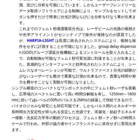
測、並びに分析を可能にしています。しかもユーザーフレンドリーな
データ取得ソフトウエアによる制御により、サンプルをセットしてボ
タンを押すだけで簡単に分光計測ならびにを分析を行なう事が出来ま
す。
これまでのフェムト秒過渡吸収分光は、レーザビームの光路の複雑さ
や光学アライメントがセンシティブで操作が複雑なのが課題でした
が、
HARPIA-LIGHT
は高度に統合されたシステムにより、複雑な操
作をせずに計測することが可能になりました。group delay dispersio
n (GDD)グループ遅延分散機能によるコントロールを取り入れること
で、自動制御が可能なフェムト秒可変光源に到達することが出来まし
た。直感的なインターフェースと効率化されたシステムにより、シー
ムレスなオペレーションが可能で、ウルトラファースト分光の経験が
少ないユーザーでも数分で重要な計測が出来るので、貴重な時間や努
力を費やすことなく実験が可能になりました。
シンプル構造のコンパクトなワンボックスの中にフェムト秒レーザを搭載
し、広帯域のスペクトルに置いて高い時間分解能を有し、1250nm～1800
nmに於いてμJレベルの50fsのパルスを2MHzの繰返しで供給できるので、
バイオロジカルな研究にも対応可能です。しかもパルス間のエネルギーや
長時間出力安定性が得られる安定した光源です。溶媒化・励起子エネルギ
ー移動・光反応力学等の動的プロセスは、フェムト秒～ナノ秒への時間ス
ケールで行われ、外部の協力者やインフラシステムに依存せずに実現出来
ます。