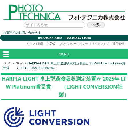
お電話でのお問い合わせは
TEL.048-871-0067 FAX.048-871-0068
イベント情報
｜
NEWS
｜
プライバシーポリシー
｜
サイトマップ
｜
採用情報
MENU
HOME
>
NEWS
>
HARPIA-LIGHT 卓上型過渡吸収測定装置が 2025年 LFW Platinum賞
受賞 （LIGHT CONVERSION社製）
HARPIA-LIGHT 卓上型過渡吸収測定装置が 2025年 LF
W Platinum賞受賞 （LIGHT CONVERSION社
製）