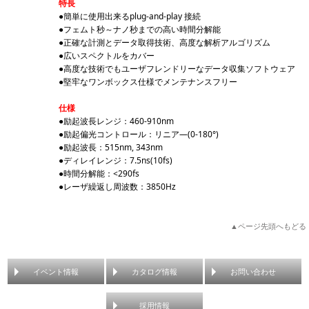
特長
●簡単に使用出来るplug-and-play 接続
●フェムト秒～ナノ秒までの高い時間分解能
●正確な計測とデータ取得技術、高度な解析アルゴリズム
●広いスペクトルをカバー
●高度な技術でもユーザフレンドリーなデータ収集ソフトウェア
●堅牢なワンボックス仕様でメンテナンスフリー
仕様
●励起波長レンジ：460-910nm
●励起偏光コントロール：リニア―(0-180°)
●励起波長：515nm, 343nm
●ディレイレンジ：7.5ns(10fs)
●時間分解能：<290fs
●レーザ繰返し周波数：3850Hz
▲ページ先頭へもどる
イベント情報
カタログ情報
お問い合わせ
採用情報