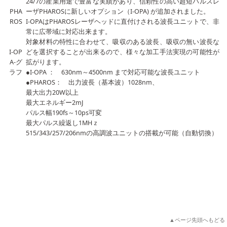
24/7の産業用途で豊富な実績があり、信頼性の高い超短パルスレ
PHA
ーザPHAROSに新しいオプション（I-OPA) が追加されました。
ROS
I-OPAはPHAROSレーザヘッドに直付けされる波長ユニットで、非
常に広帯域に対応出来ます。
対象材料の特性に合わせて、吸収のある波長、吸収の無い波長な
I-OP
どを選択することが出来るので、様々な加工手法実現の可能性が
A-グ
拡がります。
ラフ
●I-OPA ： 630nm～4500nm まで対応可能な波長ユニット
●PHAROS： 出力波長（基本波）1028nm、
最大出力20W以上
最大エネルギー2mJ
パルス幅190fs～10ps可変
最大パルス繰返し1MHｚ
515/343/257/206nmの高調波ユニットの搭載が可能（自動切換）
▲ページ先頭へもどる