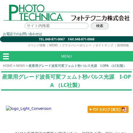
お電話でのお問い合わせは
TEL.048-871-0067 FAX.048-871-0068
イベント情報
｜
NEWS
｜
プライバシーポリシー
｜
サイトマップ
｜
採用情報
MENU
HOME
>
NEWS
>
産業用グレード波長可変フェムト秒パルス光源 I-OPA （LC社製）
産業用グレード波長可変フェムト秒パルス光源 I-OP
A （LC社製）