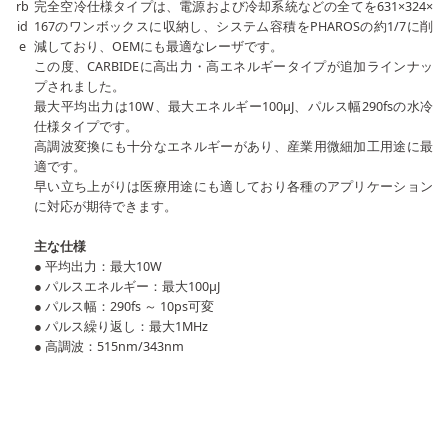
rb
完全空冷仕様タイプは、電源および冷却系統などの全てを631×324×
id
167のワンボックスに収納し、システム容積をPHAROSの約1/7に削
e
減しており、OEMにも最適なレーザです。
この度、CARBIDEに高出力・高エネルギータイプが追加ラインナッ
プされました。
最大平均出力は10W、最大エネルギー100μJ、パルス幅290fsの水冷
仕様タイプです。
高調波変換にも十分なエネルギーがあり、産業用微細加工用途に最
適です。
早い立ち上がりは医療用途にも適しており各種のアプリケーション
に対応が期待できます。
主な仕様
● 平均出力：最大10W
● パルスエネルギー：最大100μJ
● パルス幅：290fs ～ 10ps可変
● パルス繰り返し：最大1MHz
● 高調波：515nm/343nm