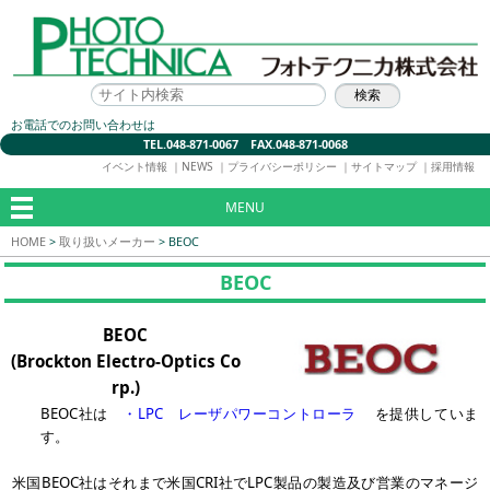
お電話でのお問い合わせは
TEL.048-871-0067 FAX.048-871-0068
イベント情報
｜
NEWS
｜
プライバシーポリシー
｜
サイトマップ
｜
採用情報
MENU
HOME
>
取り扱いメーカー
>
BEOC
BEOC
BEOC
(Brockton Electro-Optics Co
rp.)
BEOC社は
・LPC レーザパワーコントローラ
を提供していま
す。
米国BEOC社はそれまで米国CRI社でLPC製品の製造及び営業のマネージ