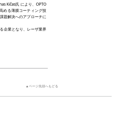
 Kičas氏 により、OPTO
を高める薄膜コーティング技
課題解決へのアプローチに
有する企業となり、レーザ業界
▲ページ先頭へもどる