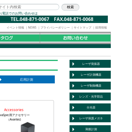
お電話でのお問い合わせは
TEL.048-871-0067 FAX.048-871-0068
イベント情報
｜
NEWS
｜
プライバシーポリシー
｜
サイトマップ
｜
採用情報
レーザ発振器
レーザ計測機器
応用計測
レーザ制御機器
レンズ・光学部品
分光器
Accessories
AvaSpec用アクセサリー
レーザ保護メガネ
（Avantes)
薄膜計測