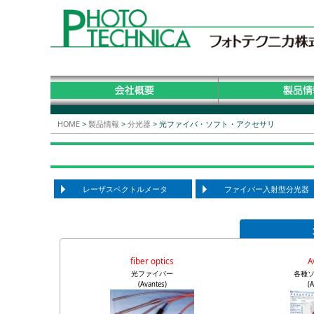
HOME
>
製品情報
>
分光器
>
光ファイバ・ソフト・アクセサリ
レーザスペクトルメータ
ファイバー入射型分光器
fiber optics
A
光ファイバー
各種
(Avantes)
(A