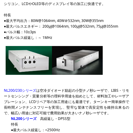
シリコン、LCDやOLED等のディスプレイ等の加工に快適です。
特長
●最大平均出力：80W@1064nm, 40W＠532nm, 30W@355nm
●最大パルスエネギー： 200μJ@1064nm, 100μJ@532nm, 75μJ@355nm
●パルス幅：10±3ps
●最大パルス繰返し：～ 1MHz
NL200/230シリーズ
は空冷ダイオード励起の小型ナノ秒レーザで、LIBS・リモ
ートセンシング・質量分析等の理科学用途を始めとして、材料加工やレーザア
ブレーション、LCDリペア等の加工用途にも最適です。ターンキー簡単操作で
長時間メンテナンスフリーを実現し、堅牢な筐体で高安定性を維持出来るの
で、幅広い用途に対応可能で費用効果が大きいナノ秒レーザです。
NL200シリーズ
高繰返し・DPSS型
特長
●最大パルス繰返し：<2500Hz