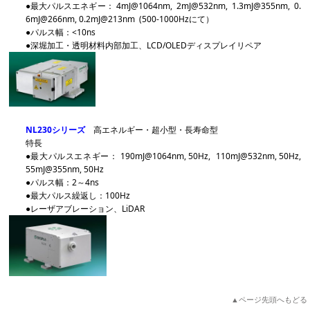
●最大パルスエネギー： 4mJ@1064nm, 2mJ@532nm, 1.3mJ@355nm, 0.
6mJ@266nm, 0.2mJ@213nm (500-1000Hzにて）
●パルス幅：<10ns
●深堀加工・透明材料内部加工、LCD/OLEDディスプレイリペア
NL230シリーズ
高エネルギー・超小型・長寿命型
特長
●最大パルスエネギー： 190mJ@1064nm, 50Hz, 110mJ@532nm, 50Hz,
55mJ@355nm, 50Hz
●パルス幅：2～4ns
●最大パルス繰返し：100Hz
●レーザアブレーション、LiDAR
▲ページ先頭へもどる