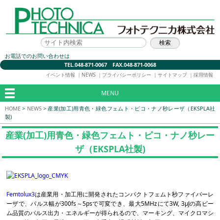
お電話でのお問い合わせは
TEL.048-871-0067 FAX.048-871-0068
イベント情報
｜
NEWS
｜
プライバシーポリシー
｜
サイトマップ
｜
採用情報
MENU
HOME
>
NEWS
>
産業(加工)用青色・緑色フェムト・ピコ・ナノ秒レーザ（EKSPLA社
製)
産業(加工)用青色・緑色フェムト・ピコ・ナノ秒レー
ザ（EKSPLA社製)
Femtolux3
は産業用・加工用に開発されたコンパクトフェムト秒ファイバーレ
ーザで、パルス幅が300fs～5psで可変でき、最大5MHzにて3W, 3μJの高ビー
ム品質のパルス出力・エネルギーが得られるので、マーキング、マイクロマシ