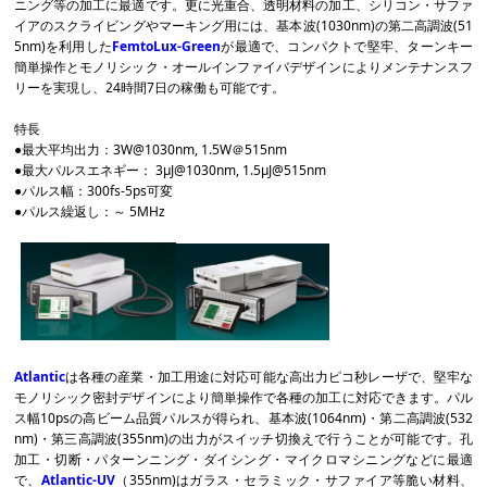
ニング等の加工に最適です。更に光重合、透明材料の加工、シリコン・サファ
イアのスクライビングやマーキング用には、基本波(1030nm)の第二高調波(51
5nm)を利用した
FemtoLux-Green
が最適で、コンパクトで堅牢、ターンキー
簡単操作とモノリシック・オールインファイバデザインによりメンテナンスフ
リーを実現し、24時間7日の稼働も可能です。
特長
●最大平均出力：3W@1030nm, 1.5W＠515nm
●最大パルスエネギー： 3μJ@1030nm, 1.5μJ@515nm
●パルス幅：300fs-5ps可変
●パルス繰返し：～ 5MHz
Atlantic
は各種の産業・加工用途に対応可能な高出力ピコ秒レーザで、堅牢な
モノリシック密封デザインにより簡単操作で各種の加工に対応できます。パル
ス幅10psの高ビーム品質パルスが得られ、基本波(1064nm)・第二高調波(532
nm)・第三高調波(355nm)の出力がスイッチ切換えで行うことが可能です。孔
加工・切断・パターンニング・ダイシング・マイクロマシニングなどに最適
で、
Atlantic-UV
（355nm)はガラス・セラミック・サファイア等脆い材料、