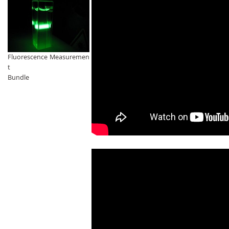
Fluorescence Measuremen
t
Bundle