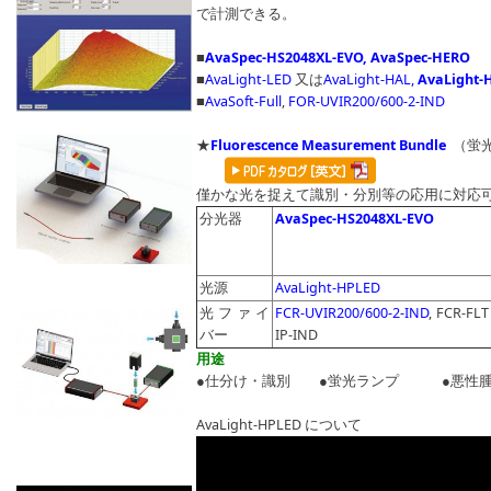
で計測できる。
■
AvaSpec-HS2048XL-EVO
,
AvaSpec-HERO
■
AvaLight-LED
又は
AvaLight-HAL
,
AvaLight-
■
AvaSoft-Full
,
FOR-UVIR200/600-2-IND
★
Fluorescence Measurement Bundle
（
僅かな光を捉えて識別・分別等の応用に対応
分光器
AvaSpec-HS2048XL-EVO
光源
AvaLight-HPLED
光ファイ
FCR-UVIR200/600-2-IND
, FCR-FLT
バー
IP-IND
用途
●仕分け・識別 ●蛍光ランプ ●悪
AvaLight-HPLED について