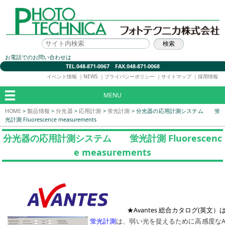
お電話でのお問い合わせは
TEL.048-871-0067 FAX.048-871-0068
イベント情報
｜
NEWS
｜
プライバシーポリシー
｜
サイトマップ
｜
採用情報
MENU
HOME
>
製品情報
>
分光器
>
応用計測
>
蛍光計測
>
分光器の応用計測システム 蛍
光計測 Fluorescence measurements
分光器の応用計測システム 蛍光計測 Fluorescenc
e measurements
★Avantes 総合カタログ(英文）
蛍光計測
は、弱い光を捉えるために高感度なA