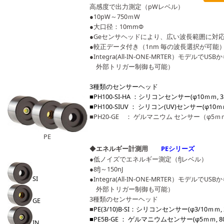
高感度で出力測定（pWレベル）
●10pW～750ｍW
●大口径：10mmΦ
●Geセンサヘッドにより、広い波長範囲に対
●較正データ付き（1nm 毎の波長選択が可能
●Integra(All-IN-ONE-MRTER）モデル
外部トリガー制御も可能）
3種類のセンサーヘッド
■PH100-SI-HA ：シリコンセンサー(φ10ｍｍ, 35
■PH100-SIUV ： シリコン(UV)センサー(φ10ｍｍ
■PH20-GE ： ゲルマニウム センサー（φ5ｍｍ, 8
PE
◆
エネルギー計測用
PEシリーズ
●
低ノイズでエネルギー測定（fJレベル）
●8fJ～150nJ
SI
●Integra(All-IN-ONE-MRTER）モデル
外部トリガー制御も可能）
3種類のセンサーヘッド
GE
■
PE(3/10)B-SI：シリコンセンサー(φ3/10ｍｍ, 21
■PE5B-GE ： ゲルマニウムセンサー(φ5ｍｍ, 800n
IN