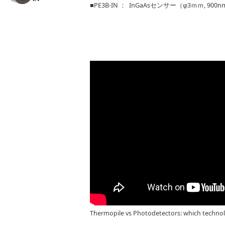
■PE3B-IN ： InGaAsセンサー（φ3ｍｍ, 900nm～
Thermopile vs Photodetectors: which technol