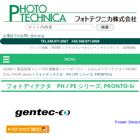
お電話でのお問い合わせは
TEL.048-871-0067 FAX.048-871-0068
イベント情報
｜
NEWS
｜
プライバシーポリシー
｜
サイトマップ
｜
採用情報
MENU
HOME
>
製品情報
>
レーザ計測機器
>
レーザパワー・エネルギーディテクタ
>
PRONT
O-SI, PH/PE series
>
フォトディテクタ PH / PE シリーズ, PRONTO-Si
フォトディテクタ PH / PE シリーズ, PRONTO-Si
Power Detec