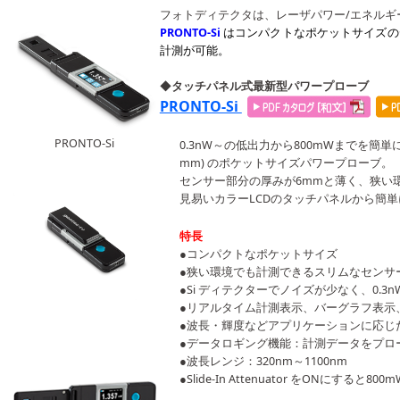
フォトディテクタは、レーザパワー/エネルギ
PRONTO-Si
はコンパクトなポケットサイズのデ
計測が可能。
◆
タッチパネル式最新型パワープローブ
PRONTO-Si
PRONTO-Si
0.3nW～の低出力から800mWまでを簡単
mm) のポケットサイズパワープローブ。
センサー部分の厚みが6mmと薄く、狭い
見易いカラーLCDのタッチパネルから簡
特長
●コンパクトなポケットサイズ
●狭い環境でも計測できるスリムなセンサ
●Si ディテクターでノイズが少なく、0.3
●リアルタイム計測表示、バーグラフ表示
●波長・輝度などアプリケーションに応じ
●データロギング機能：計測データをプロー
●波長レンジ：320nm～1100nm
●Slide-In Attenuator をONにす