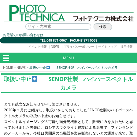
お電話でのお問い合わせは
TEL.048-871-0067 FAX.048-871-0068
イベント情報
｜
NEWS
｜
プライバシーポリシー
｜
サイトマップ
｜
採用情報
MENU
HOME
>
NEWS
>
取扱い中止
SENOP社製 ハイパースペクトルカメラ
取扱い中止
SENOP社製 ハイパースペクトル
カメラ
とても残念なお知らせで申し訳ございません。
2020年２月にご紹介し、取扱いをしておりましたSENOP社製のハイパースペ
クトルカメラの取扱い中止のお知らせです。
スペクトルイメージングの可能な面分光機器として、販売に力を入れたいと思
っておりました矢先に、ロシアのウクライナ侵攻による影響で、フィンランド
のメーカーから、今後は民間用の当機器を製造販売しないとの通達が来て、取