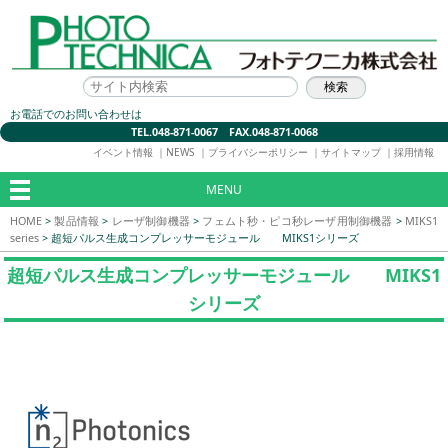
お電話でのお問い合わせは
TEL.048-871-0067 FAX.048-871-0068
イベント情報
｜
NEWS
｜
プライバシーポリシー
｜
サイトマップ
｜
採用情報
MENU
HOME
>
製品情報
>
レーザ制御機器
>
フェムト秒・ピコ秒レーザ用制御機器
>
MIKS1
series
>
超短パルス生成コンプレッサーモジュール MIKS1シリーズ
超短パルス生成コンプレッサーモジュール MIKS1
シリーズ