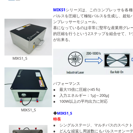
MIKS1
シリーズは、このコンプレッサを各種
パルスを圧縮して極短パルスを生成し、超短
ンプレッサーモジュール。
基になっているのは非常に堅牢な産業用グレ
的圧縮を行うという2ステップを組合せて、1
が出来る。
MIKS1_S
パフォーマンス
● 最大15倍に圧縮
(<45 fs)
● 入力エネルギー：1μJ～200μJ
● 100W以上の平均出力に対応
MIKS1_S
◆
MIKS1_S
特長
● シングルステージ、マルチパスのスペク
● どんな繰返し周波数にもパルスーオンー