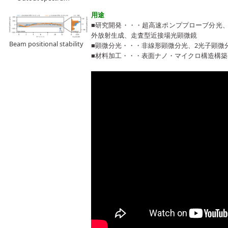
用途
■研究開発・・・超高速ポンププローブ分光
外放射生成、走査型近接場光顕微鏡
Beam positional stability
■顕微分光・・・非線形顕微分光、2光子顕微分
■材料加工・・・表面ナノ・マイクロ構造構