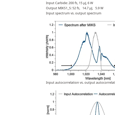
Input Carbide:
200 fs, 15 μJ, 6 W
Output MIKS1_S:
52 fs, 14.7 μJ, 5.9 W
Input spectrum vs. output spectrum
Input autocorrelation vs. output autocorrela