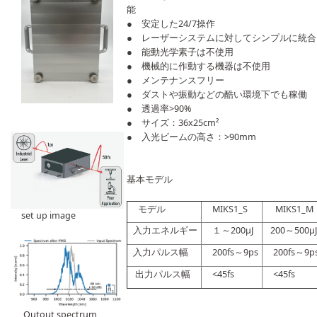
能
● 安定した24/7操作
● レーザーシステムに対してシンプルに統合
● 能動光学素子は不使用
● 機械的に作動する機器は不使用
● メンテナンスフリー
● ダストや振動などの酷い環境下でも稼働
● 透過率>90%
● サイズ：36x25
cm²
● 入光ビームの高さ：>90mm
基本モデル
モデル
MIKS1_S
MIKS1_M
set up image
入力エネルギー
１～200μJ
200～500μ
入力パルス幅
200fs～9ps
200fs～9p
出力パルス幅
<45fs
<45fs
Outout spectrum