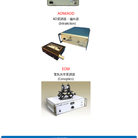
AOM/AOD
AO変調器・偏向器
(IntraAction)
EOM
電気光学変調器
(Conoptics)