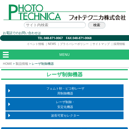
お電話でのお問い合わせは
TEL.048-871-0067 FAX.048-871-0068
イベント情報
｜
NEWS
｜
プライバシーポリシー
｜
サイトマップ
｜
採用情報
MENU
HOME
>
製品情報
>
レーザ制御機器
レーザ制御機器
フェムト秒・ピコ秒レーザ
用制御機器
レーザ制御・
安定化機器
波長可変セレクター