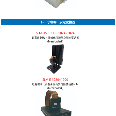
レーザ制御・安定化機器
SLM-HSP-UHSP-1024×1024
超高速2kHz・高解像度液晶空間光変調器
(Meadowlark)
SLM-E-1920×1200
教育現場に高解像度高安定性低価格SLM
(Meadowlark)