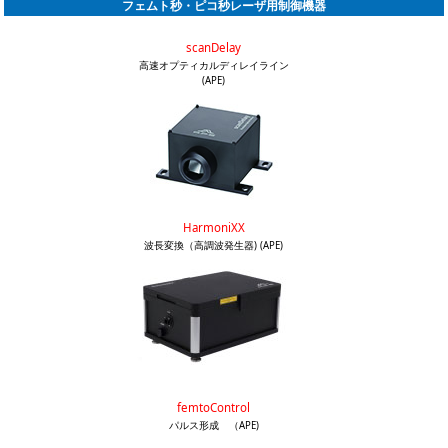
フェムト秒・ピコ秒レーザ用制御機器
scanDelay
高速オプティカルディレイライン
(APE)
HarmoniXX
波長変換（高調波発生器) (APE)
femtoControl
パルス形成 （APE)