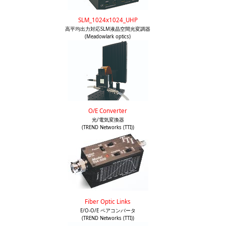
SLM_1024x1024_UHP
高平均出力対応SLM液晶空間光変調器
(Meadowlark optics)
O/E Converter
光/電気変換器
(TREND Networks (TTI))
Fiber Optic Links
E/O-O/E ペアコンバータ
(TREND Networks (TTI))