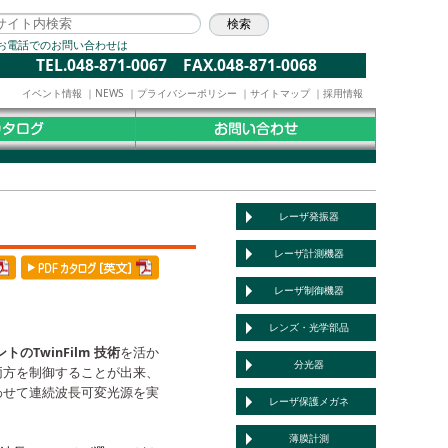
お電話でのお問い合わせは
TEL.048-871-0067 FAX.048-871-0068
イベント情報
｜
NEWS
｜
プライバシーポリシー
｜
サイトマップ
｜
採用情報
レーザ発振器
レーザ計測機器
レーザ制御機器
レンズ・光学部品
トのTwinFilm 技術
を活か
分光器
両方を制御することが出来、
わせて連続波長可変光源を実
レーザ保護メガネ
薄膜計測