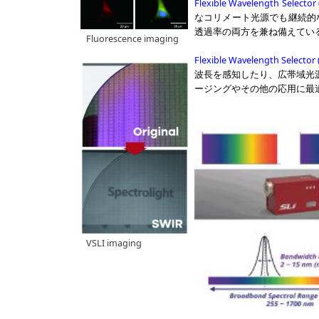
Flexible Wavelength Selector
なコリメート光源でも継続的
透過率の両方を兼ね備えてい
Fluorescence imaging
Flexible Wavelength Selector
波長を感知したり、広帯域光
ージングやその他の応用に最
VSLI imaging