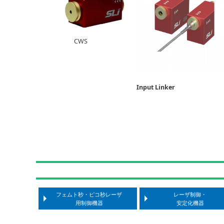
CWS
Input Linker Outp
フェムト秒・ピコ秒レーザ
レーザ制御・
用制御機器
安定化機器