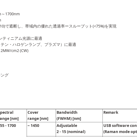
～1700nm
m
10)で遮断し、帯域内の優れた透過率ースループット(<75%)を実現
0mm
ンティニアム光源に最適
グステン・ハロゲンランプ、プラズマ）に最適
W/cm2 (CW)
ジング
Spectral
Cover
Bandwidth
Remark
ange [nm]
range [nm]
(FWHM) [nm]
55 - 1700
~ 1450
Adjustable
USB software con
2 - 15 (nominal)
(Raman mode opt