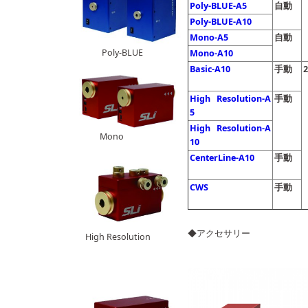
Poly-BLUE-A5
自動
Poly-BLUE-A10
Mono-A5
自動
Poly-BLUE
Mono-A10
Basic-A10
手動
2
High Resolution-A
手動
5
High Resolution-A
Mono
10
CenterLine-A10
手動
CWS
手動
◆ア
High Resolution