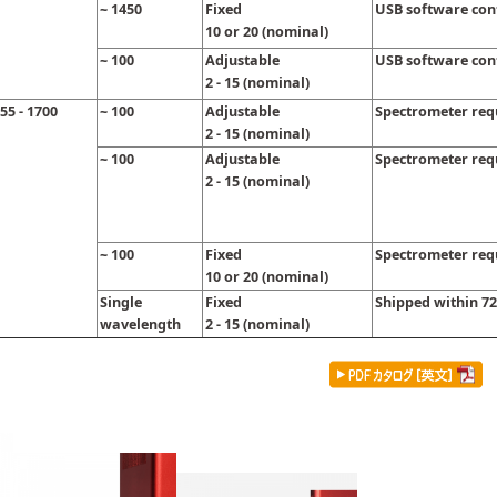
~ 1450
Fixed
USB software con
10 or 20 (nominal)
~ 100
Adjustable
USB software con
2 - 15 (nominal)
55 - 1700
~ 100
Adjustable
Spectrometer req
2 - 15 (nominal)
~ 100
Adjustable
Spectrometer req
2 - 15 (nominal)
~ 100
Fixed
Spectrometer req
10 or 20 (nominal)
Single
Fixed
Shipped within 7
wavelength
2 - 15 (nominal)
クセサリー