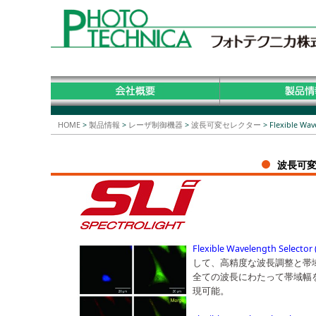
HOME
>
製品情報
>
レーザ制御機器
>
波長可変セレクター
>
Flexible Wav
波長可変セ
Flexible Wavelength Selector
して、高精度な波長調整と帯
全ての波長にわたって帯域幅
現可能。