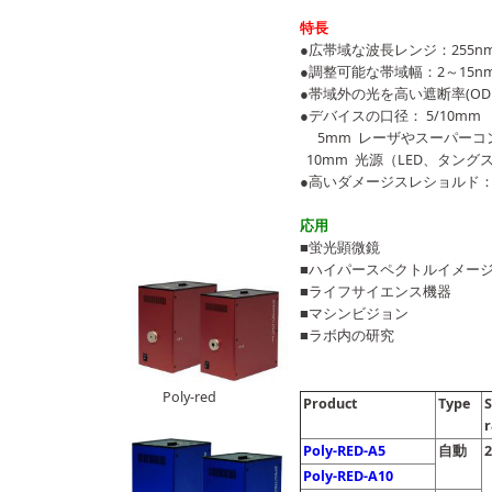
特長
●広帯域な波長レンジ：255nm
●調整可能な帯域幅：2～15n
●帯域外の光を高い遮断率(OD
●デバイスの口径： 5/1
5mm レーザやスーパーコ
10mm 光源（LED、タン
●高いダメージスレショルド：2M
応用
■蛍光顕微鏡
■ハイパースペクトルイメー
■ライフサイエンス機器
■マシンビジョン
■ラボ内の研究
Poly-red
Product
Type
r
Poly-RED-A5
自動
2
Poly-RED-A10