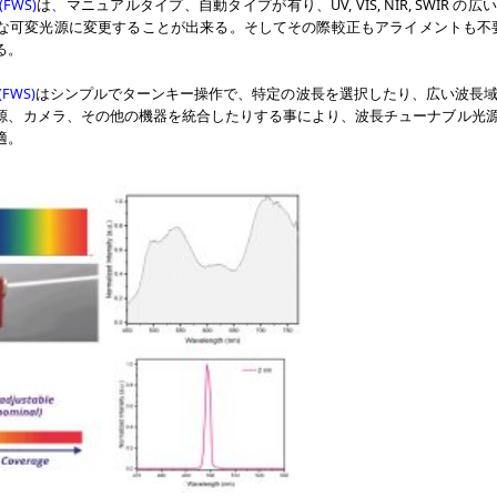
(FWS)
は
、
マニュアルタイプ、自動タイプが有り、UV, VIS, NIR, SWIR
な可変光源に変更することが出来る。そしてその際較正もアライメントも不
る。
(FWS)
はシンプルでターンキー操作で、特定の波長を選択したり、広い波長域 (25
源、カメラ、その他の機器を統合したりする事により、波長チューナブル光
適。