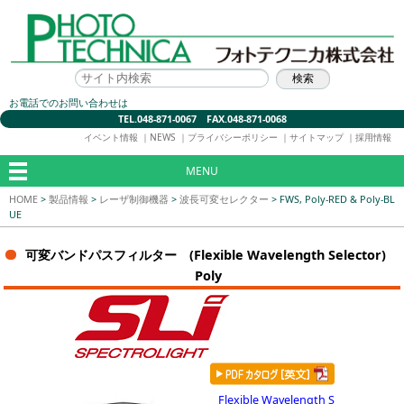
お電話でのお問い合わせは
TEL.048-871-0067 FAX.048-871-0068
イベント情報
｜
NEWS
｜
プライバシーポリシー
｜
サイトマップ
｜
採用情報
MENU
HOME
>
製品情報
>
レーザ制御機器
>
波長可変セレクター
>
FWS, Poly-RED & Poly-BL
UE
可変バンドパスフィルター (Flexible Wavelength Selector)
Poly
Flexible Wavelength S