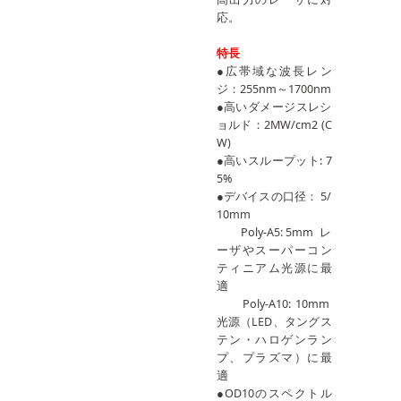
応。
特長
●広帯域な波長レン
ジ：255nm～1700nm
●高いダメージスレシ
ョルド：2MW/cm2 (C
W)
●高いスループット: 7
5%
●デバイスの口径： 5/
10mm
Poly-A5: 5mm レ
ーザやスーパーコン
ティニアム光源に最
適
Poly-A10: 10mm
光源（LED、タングス
テン・ハロゲンラン
プ、プラズマ）に最
適
●OD10のスペクトル