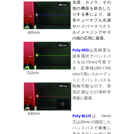
光源、カメラ、その
他の機器を統合した
りする事により、波
長チューナブル光源
やハイパースペクト
ルイメージングやそ
405nm
の他の応用に最適。
Poly-RED
は高精度な
波長選択でバンドパ
スを(2-15nm)可変で
き、広帯域(265-1700
532nm
nm)で高いスループッ
トにてバンドパスを
制御可能なので、蛍
光計測などの理科学
用途に最適。
635nm
Poly-BLUE
は、10nm
又は20nm の固定した
バンドパスで稼働し
高出力のレーザに対