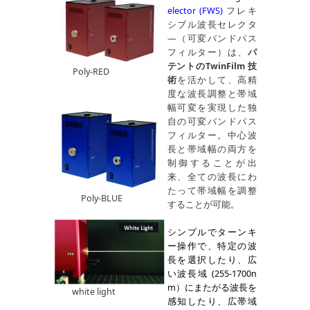
elector
(FWS)
フレキ
シブル波長セレクタ
―（可変バンドパス
フィルター）は、
パ
テントのTwinFilm 技
Poly-RED
術
を活かして、高精
度な波長調整と帯域
幅可変を実現した独
自の可変バンドパス
フィルター。中心波
長と帯域幅の両方を
制御することが出
来、全ての波長にわ
たって帯域幅を調整
Poly-BLUE
することが可能。
シンプルでターンキ
ー操作で、特定の波
長を選択したり、広
い波長域 (255-1700n
m）にまたがる波長を
white light
感知したり、広帯域