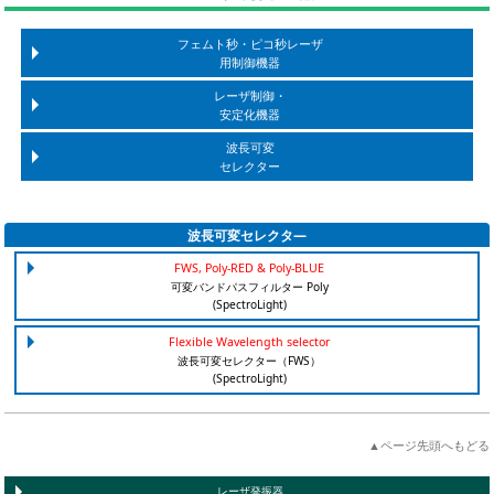
フェムト秒・ピコ秒レーザ
用制御機器
レーザ制御・
安定化機器
波長可変
セレクター
波長可変セレクタ―
FWS, Poly-RED & Poly-BLUE
可変バンドパスフィルター Poly
(SpectroLight)
Flexible Wavelength selector
波長可変セレクター（FWS）
(SpectroLight)
▲ページ先頭へもどる
レーザ発振器