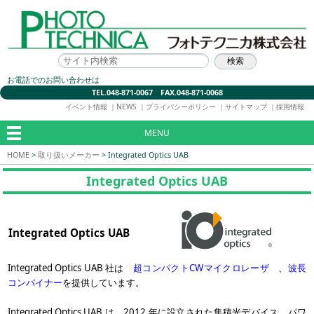
お電話でのお問い合わせは
TEL.048-871-0067 FAX.048-871-0068
イベント情報
｜
NEWS
｜
プライバシーポリシー
｜
サイトマップ
｜
採用情報
MENU
HOME
>
取り扱いメーカー
>
Integrated Optics UAB
Integrated Optics UAB
Integrated Optics UAB
Integrated Optics UAB 社は
超コンパクトCWマイクロレーザ
、
波長
コンバイナー
を提供しています。
Integrated Optics UAB は、2012 年に設立された集積光デバイス、パワ