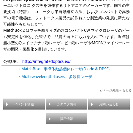
ーエレクトロニ クス等を製作するリトアニアのメーカーです。同社の主
要技術（特許）、ユニークな半自動組立方法、およびコンパクトで高効
率の電子機器は、フォトニクス製品の試作および製造業の発展に新たな
可能性をもたらします。
MatchBox 2 はマッチ箱サイズの超コンパクトCW マイクロレーザのビー
ム安定性を強化した製品で、品質の向上にも力を入れています。近年は
超小型のQスイッチナノ秒レーザ～ピコ秒レーザやMOPAファイバーレー
ザの開発・製品化を目指しています。
公式URL
http://integratedoptics.eu/
・MatchBox 半導体励起個体レーザ(Diode & DPSS)
・Multi-wavelength-Lasers 多波長レーザ
▲ページ先頭へもどる
イベント情報
カタログ情報
お問い合わせ
採用情報