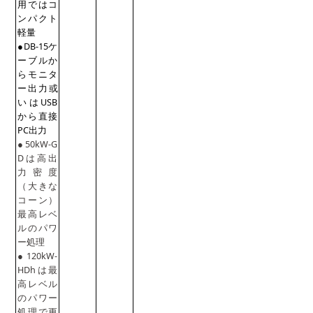
用では
コ
ンパクト
軽量
●DB-15ケ
ーブルか
らモニタ
ー出
力
或
いはUSB
から直接
PC出力
●50kW-G
Dは高出
力密度
（大きな
コーン）
最高レベ
ルのパワ
ー処理
●120kW-
HDhは最
高レベル
のパワー
処理で更