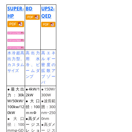
SUPER-
BD
UP52-
HP
QED
水冷超高
高出力
高エネ
出力型、
用水
ルギー
カスタム
冷、ビ
密度の
サイズ
ームダ
拡散ア
ンプ
ブゾー
バ
●最大出
●4kW/1
●150W/
力：30k
2kW
300W
W/50kW/
●大口
●波長範
100kw/12
径：100
囲：300
0kW
ｍｍΦ
nm~250
●大口
●高ダメ
0nm
径：100
ージス
●高ダメ
mmφ-GD
レショ
ージス