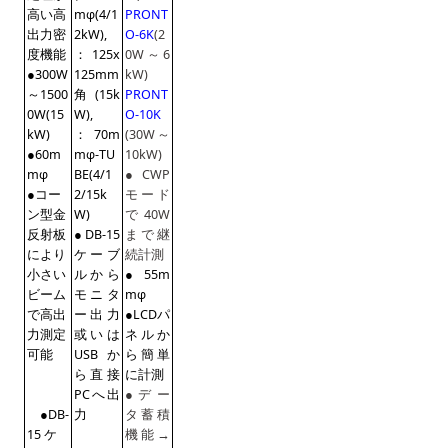
高い高
mφ(4/1
PRONT
出力密
2kW),
O-6K
(2
度機能
：125x
0W～6
●300W
125mm
kW)
～1500
角(15k
PRONT
0W(15
W),
O-10K
kW)
：70m
(30W～
●60m
mφ-TU
10kW)
mφ
BE(4/1
●CWP
●コー
2/15k
モード
ン型金
W)
で40W
反射板
●DB-15
まで継
により
ケーブ
続計測
小さい
ルから
●55m
ビーム
モニタ
mφ
で高出
ー出力
●LCDパ
力測定
或いは
ネルか
可能
USB か
ら簡単
ら直接
に計測
PCへ出
●デー
●DB-
力
タ蓄積
15 ケ
機能→