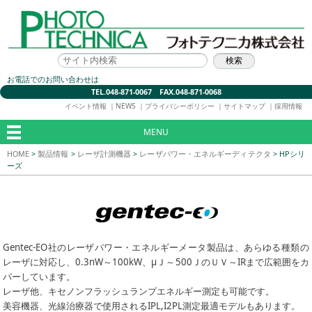
お電話でのお問い合わせは
TEL.048-871-0067 FAX.048-871-0068
イベント情報
｜
NEWS
｜
プライバシーポリシー
｜
サイトマップ
｜
採用情報
MENU
HOME
>
製品情報
>
レーザ計測機器
>
レーザパワー・エネルギーディテクタ
>
HPシリ
ーズ
Gentec-EO社のレーザパワー・エネルギーメータ製品は、あらゆる種類の
レーザに対応し、0.3nW～100kW、μＪ～500ＪのＵＶ～IRまで広範囲をカ
バーしています。
レーザ他、キセノンフラッシュランプエネルギー測定も可能です。
美容機器、光線治療器で使用されるIPL,I2PL測定最適モデルもあります。