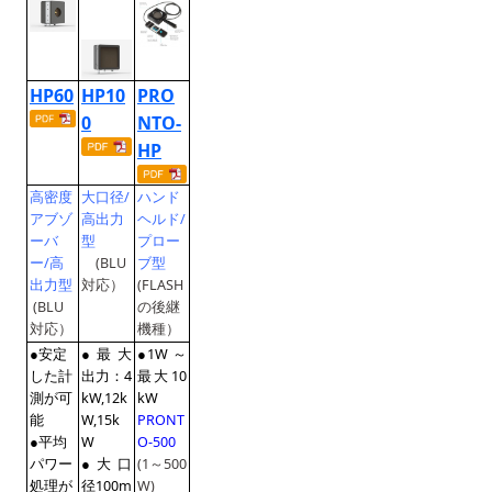
HP60
HP10
PRO
0
NTO-
HP
高密度
大口径/
ハンド
アブゾ
高出力
ヘルド/
ーバ
型
プロー
ー/高
(BLU
ブ型
出力型
対応）
(FLASH
(BLU
の後継
対応）
機種）
●
安定
●最大
●
1W ～
した計
出力：
4
最大10
測が可
kW,12k
kW
能
W,15k
PRONT
●平均
W
O-500
パワー
●大口
(1～500
処理が
径100m
W)