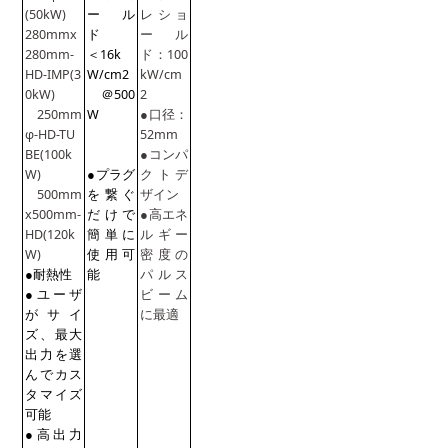
(50kW)
ール
レショ
280mmx
ド
ール
280mm-
＜16k
ド：100
HD-IMP(3
W/cm2
kW/cm
0kW)
＠500
2
250mm
W
●口径：
φ-HD-TU
52mm
BE(100k
●コンパ
W)
●プラグ
クトデ
500mm
を繋ぐ
ザイン
x500mm-
だけで
●高エネ
HD(120k
簡単に
ルギー
W)
使用可
密度の
●耐熱性
能
パルス
●ユーザ
ビーム
がサイ
に最適
ズ、最大
出力を
選
んでカス
タマイズ
可能
●高出力