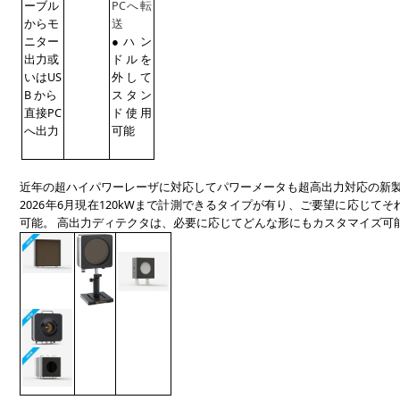
ーブル
PCへ転
からモ
送
ニター
●ハン
出力或
ドルを
いはUS
外して
B から
スタン
直接PC
ド使用
へ出力
可能
近年の超ハイパワーレーザに対応してパワーメータも超高出力対応の新
2026年6月現在120kWまで計測できるタイプが有り、ご要望に応じて
可能。
高出力ディテクタは、必要に応じてどんな形
にもカスタマイズ可