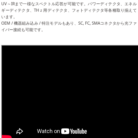
UV～IRまで一様なスペクトル応答が可能です。パワーディテクタ、エネル
ギーディテクタ、THｚ用ディテクタ、フォトディテクタ等各種取り揃えて
います。
OEM / 機器組み込み / 特注モデルもあり、SC, FC, SMAコネクタから光ファ
イバー接続も可能です。