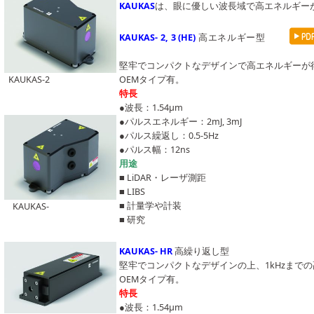
KAUKAS
は、眼に優しい波長域で高エネルギーが得ら
KAUKAS- 2, 3 (HE)
高エネルギー型
堅牢でコンパクトなデザインで高エネルギーが
KAUKAS-2
OEMタイプ有。
特⻑
●波長：1.54μm
●パルスエネルギー：2mJ, 3mJ
●パルス繰返し：0.5-5Hz
●パルス幅：12ns
⽤途
■ LiDAR・レーザ測距
■ LIBS
■ 計量学や計装
KAUKAS-
■ 研究
KAUKAS- HR
高繰り返し
堅牢でコンパクトなデザインの上、1kHzまで
OEMタイプ有。
特⻑
●波長：1.54μm