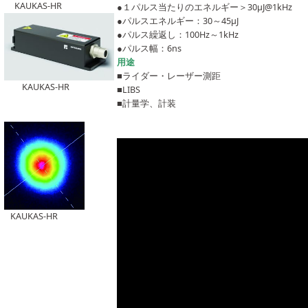
KAUKAS-HR
●１パルス当たりのエネルギー＞30μJ@1kHz
●パルスエネルギー：30～45μJ
●パルス繰返し：100Hz～1kHz
●パルス幅：6ns
⽤途
■ライダー・レーザー測距
KAUKAS-HR
■LIBS
■計量学、計装
KAUKAS-HR