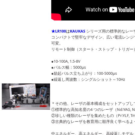
★LR100
は
KAUKAS
シリーズ用の標準的なレー
コンパクトで堅牢なデザイン、広い電流レンジ
可変。
リモート制御（スタート・ストップ・トリガー
●10-100A, 1.5-8V
●パルス幅：5000μs
●励起パルス立ち上がり：100-5000μs
●繰返し周波数：シングルショット～10Hz
＊その他、レーザの基本構成をセットアップし
①標準的な高知名度の4 つのレーザ（Nd:YAG, Nd:YVO
②珍しい種類のレーザを集めたもの（Pr:YLF, Tm:KYW, 
③古典的なレーザを教育⽤に順序良く学べるよ
中エネルギー、⾼エネルギー、⾼繰返しモデル