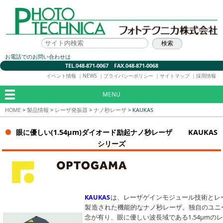
お電話でのお問い合わせは
TEL.048-871-0067 FAX.048-871-0068
イベント情報
｜
NEWS
｜
プライバシーポリシー
｜
サイトマップ
｜
採用情報
MENU
HOME
>
製品情報
>
レーザ発振器
>
ナノ秒レーザ
>
KAUKAS
眼に優しい(1.54μm)ダイオード励起ナノ秒レーザ KAUKAS
シリーズ
KAUKAS
は、レーザゲインモジュール技術とレ
製造された機能的なナノ秒レーザ。独自のユニ
念が有り、眼に優しい波長域である1.54μmの