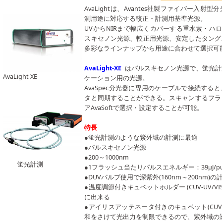
AvaLightは、Avantes社製ファイバー入
測用途に対応する較正・計測用基準光源。
UVからNIRまで幅広くカバーする重水素・ハロ
スキセノン光源、較正用光源、安定したタング
多彩なラインナップから用途に合わせて選択可
AvaLight-XE
はパルスキセノン光源で、蛍光計
AvaLight XE
ケーション用の光源。
AvaSpec分光器に専用のケーブルで接続する
タと同期することができる。スキャンするフラ
アAvaSoftで選択・設定することが可能。
特長
●蛍光計測のような紫外域の計測に最適
●パルスキセノン光源
●200～1000nm
蛍光計測
●1フラッシュ当たりパルスエネルギー：39μJ/puls
●DUVバルブ使用で深紫外(160nm～200nm)
●温度調節付きキュベットホルダー (CUV-UV/V
に出来る
●アイリスアッテネータ付きのキュベット(CUV-
和をさけて光出力を制限できるので、紫外域の