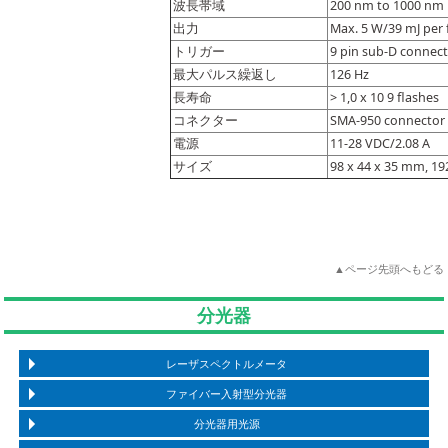
波長帯域
200 nm to 1000 nm
出力
Max. 5 W/39 mJ per 
トリガー
9 pin sub-D connecto
最大パルス繰返し
126 Hz
長寿命
> 1,0 x 10 9 flashes
コネクター
SMA-950 connector
電源
11-28 VDC/2.08 A
サイズ
98 x 44 x 35 mm, 19
▲ページ先頭へもどる
分光器
レーザスペクトルメータ
ファイバー入射型分光器
分光器用光源