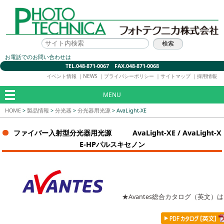
お電話でのお問い合わせは
TEL.048-871-0067 FAX.048-871-0068
イベント情報
｜
NEWS
｜
プライバシーポリシー
｜
サイトマップ
｜
採用情報
MENU
HOME
>
製品情報
>
分光器
>
分光器用光源
>
AvaLight-XE
ファイバー入射型分光器用光源 AvaLight-XE / AvaLight-X
E-HPパルスキセノン
★Avantes総合カタログ（英文）は