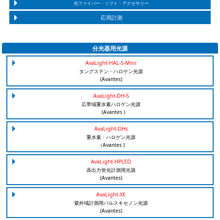
光ファイバー・ソフト・アクセサリー
応用計測
分光器用光源
AvaLight-HAL-S-Mini
タングステン・ハロゲン光源
(Avantes)
AvaLight-DH-S
広帯域重水素ハロゲン光源
(Avantes )
AvaLight-DHc
重水素・ハロゲン光源
（Avantes )
AvaLight-HPLED
高出力蛍光計測用光源
(Avantes)
AvaLight-XE
紫外域計測用パルスキセノン光源
(Avantes)