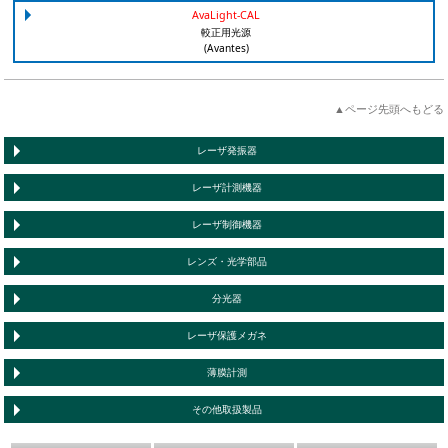
AvaLight-CAL
較正用光源
(Avantes)
▲ページ先頭へもどる
レーザ発振器
レーザ計測機器
レーザ制御機器
レンズ・光学部品
分光器
レーザ保護メガネ
薄膜計測
その他取扱製品