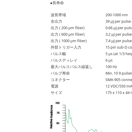
●長寿命
波長帯域
200-1000 nm
全出力
39 µJ per puls
出力 ( 200 µm fiber)
0.66 µJ per pul
出力 ( 600 µm fiber)
3.2 µJ per puls
出力 ( 1000 µm fiber)
7.4 µJ per puls
外部トリガー入力
15 pin sub-D co
パルス幅
5 µs (at 1/3 hei
パルスディレイ
6 µs
最大パルスパルス繰返し
100 Hz
バルブ寿命
Min. 10 9 pulse
コネクター
SMA-905 conne
電源
12 VDC/550 m
サイズ
175 x 110 x 44