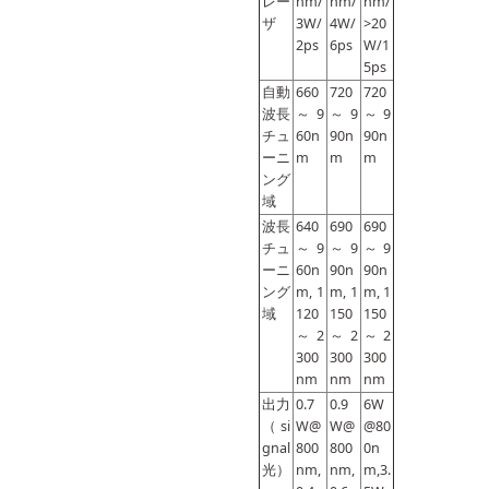
レー
nm/
nm/
nm/
ザ
3W/
4W/
>20
2ps
6ps
W/1
5ps
自動
660
720
720
波長
～9
～9
～9
チュ
60n
90n
90n
ーニ
m
m
m
ング
域
波長
640
690
690
チュ
～9
～9
～9
ーニ
60n
90n
90n
ング
m, 1
m, 1
m, 1
域
120
150
150
～2
～2
～2
300
300
300
nm
nm
nm
出力
0.7
0.9
6W
（si
W@
W@
@80
gnal
800
800
0n
光）
nm,
nm,
m,3.