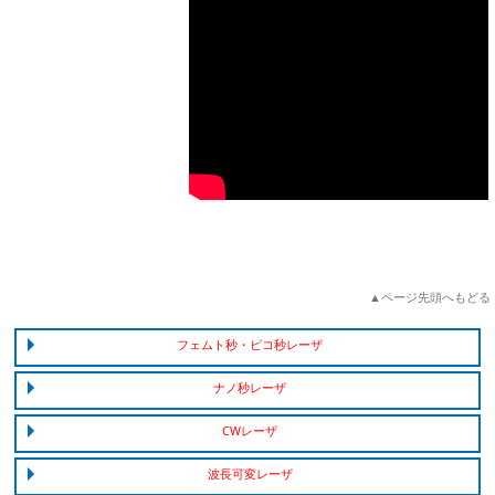
OPO Revolution Video by APE
▲ページ先頭へもどる
フェムト秒・ピコ秒レーザ
ナノ秒レーザ
CWレーザ
波長可変レーザ