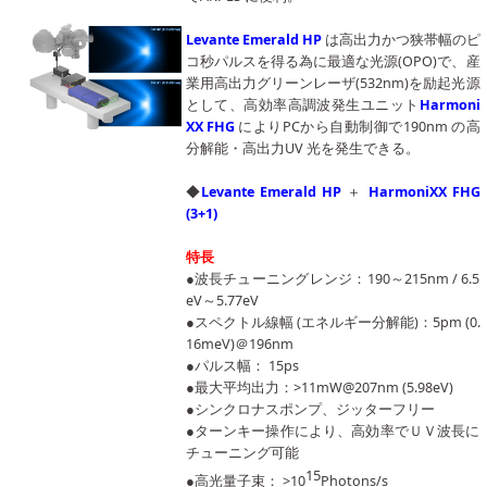
Levante Emerald HP
は高出力かつ狭帯幅のピ
コ秒パルスを得る為に最適な光源(OPO)で、産
業用高出力グリーンレーザ(532nm)を励起光源
として、高効率高調波発生ユニット
Harmoni
XX FHG
によりPCから自動制御で190nm の高
分解能・高出力UV 光を発生できる。
◆
Levante Emerald HP
＋
HarmoniXX FHG
(3+1)
特長
●波長チューニングレンジ：190～215nm / 6.5
eV～5.77eV
●スペクトル線幅 (エネルギー分解能)：5pm (0.
16meV)＠196nm
●パルス幅： 15ps
●最大平均出力：>11mW@207nm (5.98eV)
●シンクロナスポンプ、ジッターフリー
●ターンキー操作により、高効率でＵＶ波長に
チューニング可能
15
●高光量子束： >10
Photons/s