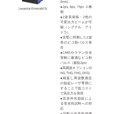
0nm)
●2ps, 6ps, 15ps ３種
Levante Emerald fs
類
●2波長発振・2色の
可変出力ビームが可
能（シグナル、アイ
ドラ）
●完璧に同期した2波
長のピコ秒パルス発
生
●CARSやラマン分光
実験に最適なピコ秒
パルス（最短2ps)
●高調波オプション(S
HG, THG, FHG, DFG)
●繰返し周波数固定
の励起レーザ専用に
することで低コスト
で高出力を実現
●近赤外光励起によ
る蛍光性試料への対
応
●試料の光学的損傷