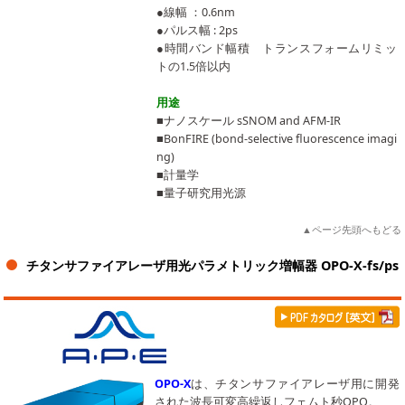
●線幅 ：0.6nm
●パルス幅 : 2ps
●時間バンド幅積 トランスフォームリミッ
トの1.5倍以内
用途
■ナノスケール sSNOM and AFM-IR
■BonFIRE (bond-selective fluorescence imagi
ng)
■計量学
■量子研究用光源
▲ページ先頭へもどる
チタンサファイアレーザ用光パラメトリック増幅器 OPO-X-fs/ps
OPO-X
は、チタンサファイアレーザ用に開発
された波長可変高繰返しフェムト秒OPO。