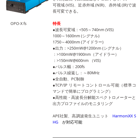
可視域 (VIS)、近赤外域 (NIR)、赤外域 (IR)で波
長可変できる。
OPO-X fs
特長
●波長可変域：<505～740nm (VIS)
1000～1600nm (シグナル)
1750～4000nm (アイドラー)
●出力：>250mW@1200nm (シグナル）
：>100mW@1900nm（アイドラー）
：>150mW@600nm （VIS)
●パルス幅：200fs
●パルス繰返し：～80MHz
●全自動、PC制御
●TCP/IP リモートコントロール可能（標準コ
マンドで簡単にプログラミング）
●高性能・高波長分解能スペクトロメーターと
出力プロファイルのモニタリング
APE社製、高調波発生ユニット
HarmoniXX S
HG
が対応可能