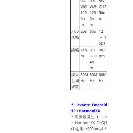
0.4
0.6
5W
W@
W@
@12
125
125
50n
0n
0n
m
m
m
パル
2ps
6ps
12
ス幅
～1
5ps
線幅
<1n
0.3
<0.1
m
～0.
nm
4n
m
繰返
80M
80M
80M
し周
Hz
Hz
Hz
波数
＊Levante Emerald
HP +HarmoniXX
＊高調波発生ユニッ
トHarmoniXX FHG(3
+1)を用い200nm以下