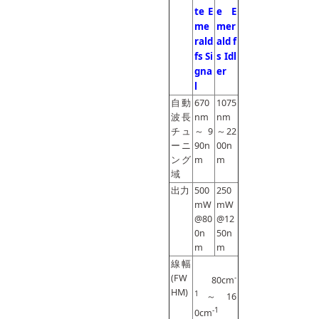
te E
e E
me
mer
rald
ald f
fs Si
s Idl
gna
er
l
自動
670
1075
波長
nm
nm
チュ
～9
～22
ーニ
90n
00n
ング
m
m
域
出力
500
250
mW
mW
@80
@12
0n
50n
m
m
線幅
(FW
-
80cm
HM)
1
～ 16
-1
0cm