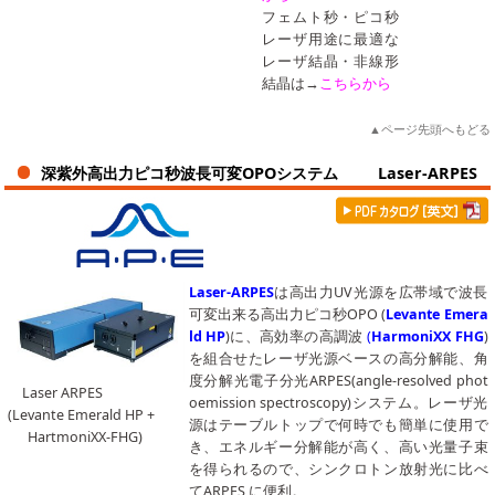
フェムト秒・ピコ秒
レーザ用途に最適な
レーザ結晶・非線形
結晶は→
こちらから
▲ページ先頭へもどる
深紫外高出力ピコ秒波長可変OPOシステム Laser-ARPES
Laser-ARPES
は高出力UV光源を広帯域で波長
可変出来る高出力ピコ秒OPO (
Levante Emera
ld HP
)に、高効率の高調波
(
HarmoniXX FHG
)
を組合せたレーザ光源ベースの高分解能、角
度分解光電子分光ARPES(angle-resolved phot
Laser ARPES
oemission spectroscopy)システム。レーザ光
(Levante Emerald HP +
源はテーブルトップで何時でも簡単に使用で
HartmoniXX-FHG)
き、エネルギー分解能が高く、高い光量子束
を得られるので、シンクロトン放射光に比べ
てARPES に便利。