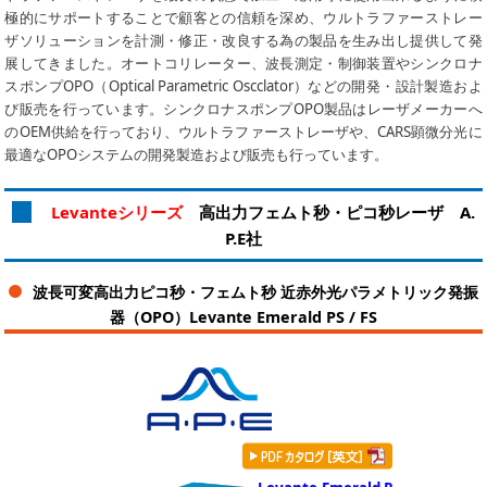
極的にサポートすることで顧客との信頼を深め、ウルトラファーストレー
ザソリューションを計測・修正・改良する為の製品を生み出し提供して発
展してきました。オートコリレーター、波長測定・制御装置やシンクロナ
スポンプOPO（Optical Parametric Oscclator）などの開発・設計製造およ
び販売を行っています。シンクロナスポンプOPO製品はレーザメーカーへ
のOEM供給を行っており、ウルトラファーストレーザや、CARS顕微分光に
最適なOPOシステムの開発製造および販売も行っています。
Levanteシリーズ
高出力フェムト秒・ピコ秒レーザ A.
P.E社
波長可変高出力ピコ秒・フェムト秒 近赤外光パラメトリック発振
器（OPO）Levante Emerald PS / FS