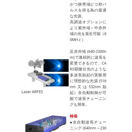
かつ狭帯域ピコ秒パ
ルスを得る為の最適
な光源。
高調波オプションに
より紫外域～中赤外
域の光を発生可能（8
0MHｚ）
近赤外域 (640-2300n
m)で連続的に波長を
変更できるので、CA
RS顕微分光のような
多波長励起の実験用
に理想的な光源 (516
nm又は532nm励
Laser ARPES
起）全自動制御が可
能で波長チューニン
グも簡単。
特長
●全自動波長チュー
ニング (640nm～230