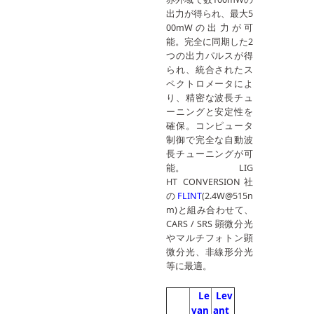
出力が得られ、最大5
00mWの出力が可
能。完全に同期した2
つの出力パルスが得
られ、統合されたス
ペクトロメータによ
り、精密な波長チュ
ーニングと安定性を
確保。コンピュータ
制御で完全な自動波
長チューニングが可
能。 LIG
HT CONVERSION社
の
FLINT
(2.4W@515n
m)と組み合わせて、
CARS / SRS 顕微分光
やマルチフォトン顕
微分光、非線形分光
等に最適。
Le
Lev
van
ant