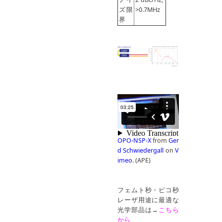
ズ限
>0.7MHz
界
OPO-NSP-X
from
Ger
d Schwiedergall
on
V
imeo
. (APE)
フェムト秒・ピコ秒
レーザ用途に最適な
光学部品は→
こちら
から