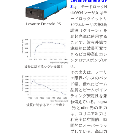
Levante Emerald P
S
は、モードロックN
d:YVO4レーザ又はモ
ードロックイットリ
Levante Emerald PS
ビウムレーザの第2高
調波（グリーン）を
励起光源に使用する
ことで、近赤外域で
連続的に波長可変で
きるピコ秒高出力シ
ンクロナスポンプOP
O。
波長に対するシグナル出力
その出力は、フーリ
エ限界パルスのバン
ド幅、優れたビーム
品質とビームポイン
ティング安定性を兼
ね備えている。signa
波長に対するアイドラ出力
l光とidler光の出力
は、コリニア出力さ
れ完全に空間的、時
間的にオーバーラッ
プしている。高出力