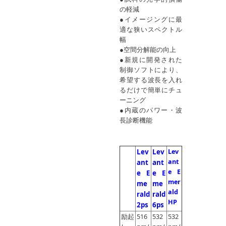
の軽減
●イメージングに最
適な狭いスペクトル
幅
●空間分解能の向上
●新規に開発された
制御ソフトにより、
希望する波長を入れ
るだけで簡単にチュ
ーニング
●内蔵のパワー・波
長診断機能
Lev
Lev
Lev
ant
ant
ant
e E
e E
e E
mer
me
me
ald
rald
rald
HP
2ps
6ps
励起
516
532
532