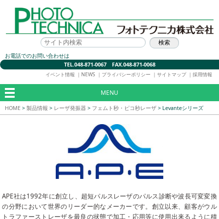
お電話でのお問い合わせは
TEL.048-871-0067 FAX.048-871-0068
イベント情報
｜
NEWS
｜
プライバシーポリシー
｜
サイトマップ
｜
採用情報
MENU
HOME
>
製品情報
>
レーザ発振器
>
フェムト秒・ピコ秒レーザ
>
Levanteシリーズ
APE社は1992年に創立し、超短パルスレーザのパルス診断や波長可変変換
の分野において世界のリーダー的なメーカーです。創立以来、顧客がウル
トラファーストレーザを最良の状態で加工・応用等に使用出来るように積