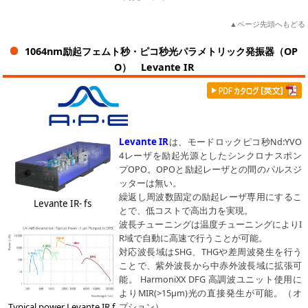
▲ページ先頭へもどる
1064nm励起フェムト秒・ピコ秒光パラメトリック発振器（OP
O） Levante IR
Levante IR
は、モードロックピコ秒Nd:YVO
4レーザを励起光源としたシンクロナスポン
プOPO。OPOと励起レーザとの間のパルスジ
ッターは無い。
繰返し周波数固定の励起レーザ専用にするこ
Levante IR- fs
とで、低コストで高出力を実現。
波長チューニングは温度チューニングによりI
R域で自動に高速で行うことが可能。
対応波長域はSHG、THGや差周波発生を行う
ことで、紫外波長から中赤外波長域に拡張可
能。 HarmoniXX DFG 高調波ユニット使用に
よりMIR(>15μm)光の直接発生が可能。（オ
Typical power Levante IR f
プション）