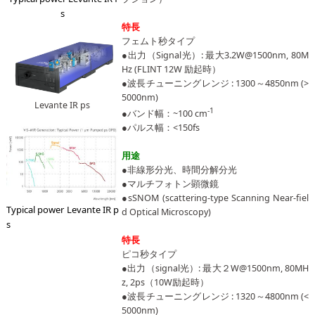
s
特長
フェムト秒タイプ
●出力（Signal光）: 最大3.2W@1500nm, 80M
Hz (FLINT 12W 励起時）
●波長チューニングレンジ : 1300～4850nm (>
5000nm)
Levante IR ps
-1
●バンド幅：~100 cm
●パルス幅：<150fs
用途
●非線形分光、時間分解分光
●マルチフォトン顕微鏡
●sSNOM (scattering-type Scanning Near-fiel
Typical power Levante IR p
d Optical Microscopy)
s
特長
ピコ秒タイプ
●出力（signal光）: 最大２W@1500nm, 80MH
z, 2ps（10W励起時）
●波長チューニングレンジ : 1320～4800nm (<
5000nm)