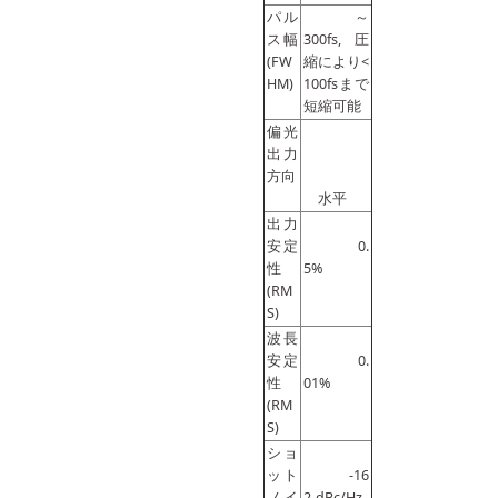
パル
～
ス幅
300fs, 圧
(FW
縮により<
HM)
100fsまで
短縮可能
偏光
出力
方向
水平
出力
安定
0.
性
5%
(RM
S)
波長
安定
0.
性
01%
(RM
S)
ショ
ット
-16
ノイ
2 dBc/Hz,