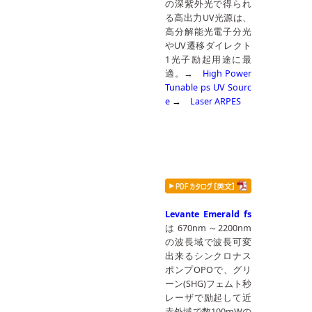
の深紫外光で得られ
る高出力UV光源は、
高分解能光電子分光
やUV遷移ダイレクト
1光子励起用途に最
適。→
High Power
Tunable ps UV Sourc
e
→
Laser ARPES
Levante Emerald fs
は 670nm ～2200nm
の波長域で波長可変
出来るシンクロナス
ポンプOPOで、グリ
ーン(SHG)フェムト秒
レーザで励起して近
赤外域で数100mWの