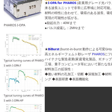
★
I-OPA for PHAROS
(産業用グレード光パラ
来る波長ユニットで非常に広帯域に対応可能
材料の特性に合わせて、吸収のある波長、吸
実現の可能性が拡がる。
●励起出力：40Wまで
PHAROS I-OPA
●パルス繰返し：2MHzまで
★
BiBurst
(burst-in-burst 動作による可変
高エネルギーフェムト秒レーザ
PHAROS
にフ
ハイテクな製造産業(家庭電化製品、ICチッ
Typical tuning curves of PHARO
工場、量子コンピュータ等)において新たな生
S with I-OPA-F
材料加工の拡張性：
◆脆い材料の孔加工・切断 ◆深堀加工 ◆材
ング ◆表面研磨 ◆表面機能化
Typical tuning curves of PHARO
S with I-OPA-HP