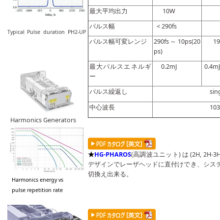
最大平均出力
10W
2
パルス幅
< 290fs
<1
Typical Pulse duration PH2-UP
パルス幅可変レンジ
290fs～10ps(20
190f
ps)
最大パルスエネルギ
0.2mJ
0.4mJ
ー
パルス繰返し
single sho
中心波長
1030±1
Harmonics Generators
★
HG-PHAROS
(高調波ユニット) は (2H, 2H
デザインでレーザヘッドに直付けでき、シス
切換え出来る。
Harmonics energy vs
pulse repetition rate