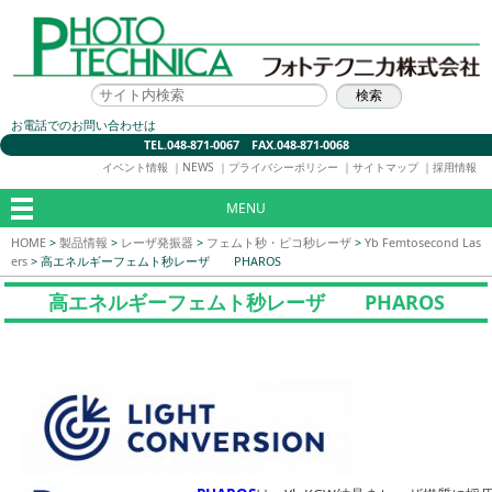
お電話でのお問い合わせは
TEL.048-871-0067 FAX.048-871-0068
イベント情報
｜
NEWS
｜
プライバシーポリシー
｜
サイトマップ
｜
採用情報
MENU
HOME
>
製品情報
>
レーザ発振器
>
フェムト秒・ピコ秒レーザ
>
Yb Femtosecond Las
ers
>
高エネルギーフェムト秒レーザ PHAROS
高エネルギーフェムト秒レーザ PHAROS