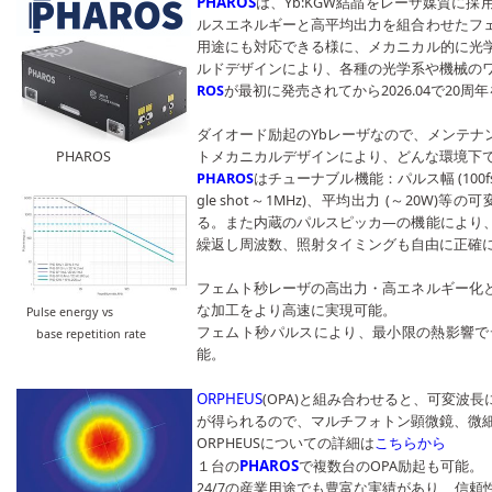
PHAROS
は、Yb:KGW結晶をレーザ媒質に
ルスエネルギーと高平均出力を組合わせたフ
用途にも対応できる様に、メカニカル的に光
ルドデザインにより、各種の光学系や機械の
ROS
が最初に発売されてから2026.04で20
ダイオード励起のYbレーザなので、メンテナ
トメカニカルデザインにより、どんな環境下
PHAROS
PHAROS
はチューナブル機能：パルス幅 (100fs
gle shot～1MHz)、平均出力 (～20
る。また内蔵のパルスピッカ―の機能により
繰返し周波数、照射タイミングも自由に正確
フェムト秒レーザの高出力・高エネルギー化
な加工をより高速に実現可能。
Pulse energy vs
フェムト秒パルスにより、最小限の熱影響で
base repetition rate
能。
ORPHEUS
(OPA)と組み合わせると、可変波
が得られるので、マルチフォトン顕微鏡、微
ORPHEUSについての詳細は
こちらから
PHAROS
１台の
で複数台のOPA励起も可能。
24/7の産業用途でも豊富な実績があり、信