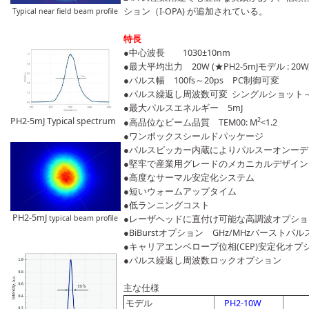
ション（I-OPA) が追加されている。
Typical near field beam profile
特長
●中心波長 1030±10nm
●最大平均出力 20W (★PH2-5mJモデル : 20W, 5mJ
●パルス幅 100fs～20ps PC制御可変
●パルス繰返し周波数可変 シングルショット～
●最大パルスエネルギー 5mJ
PH2-5mJ Typical spectrum
2
●高品位なビーム品質 TEM00: M
<1.2
●ワンボックスシールドパッケージ
●パルスピッカー内蔵によりパルスーオンー
●堅牢で産業用グレードのメカニカルデザイン
●高度なサーマル安定化システム
●短いウォームアップタイム
●低ランニングコスト
PH2-5mJ
●レーザヘッドに直付け可能な高調波オプション（自動切
typical beam profile
●BiBurstオプション GHz/MHzバーストパ
●キャリアエンベロープ位相(CEP)安定化オプ
●パルス繰返し周波数ロックオプション
主な仕
モデル
PH2-10W