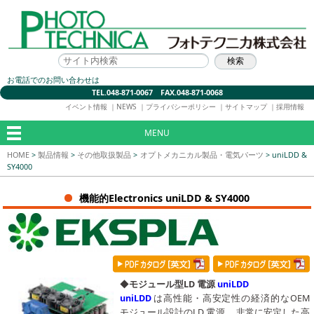
お電話でのお問い合わせは
TEL.048-871-0067 FAX.048-871-0068
イベント情報
｜
NEWS
｜
プライバシーポリシー
｜
サイトマップ
｜
採用情報
MENU
HOME
>
製品情報
>
その他取扱製品
>
オプトメカニカル製品・電気パーツ
>
uniLDD &
SY4000
機能的Electronics uniLDD & SY4000
◆
モジュール型LD 電源
uniLDD
uniLDD
は高性能・高安定性の経済的なOEM
モジュール設計のLD 電源。 非常に安定した高