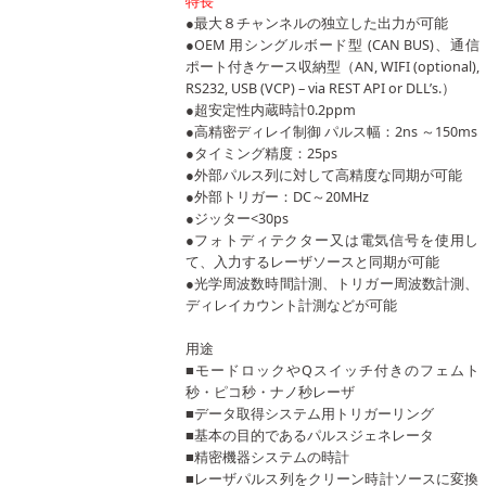
特長
●最大８チャンネルの独立した出力が可能
●OEM 用シングルボード型 (CAN BUS)、通信
ポート付きケース収納型（AN, WIFI (optional),
RS232, USB (VCP) – via REST API or DLL’s.）
●超安定性内蔵時計0.2ppm
●高精密ディレイ制御 パルス幅：2ns ～150ms
●タイミング精度：25ps
●外部パルス列に対して高精度な同期が可能
●外部トリガー：DC～20MHz
●ジッター<30ps
●フォトディテクター又は電気信号を使用し
て、入力するレーザソースと同期が可能
●光学周波数時間計測、トリガー周波数計測、
ディレイカウント計測などが可能
用途
■モードロックやQスイッチ付きのフェムト
秒・ピコ秒・ナノ秒レーザ
■データ取得システム用トリガーリング
■基本の目的であるパルスジェネレータ
■精密機器システムの時計
■レーザパルス列をクリーン時計ソースに変換