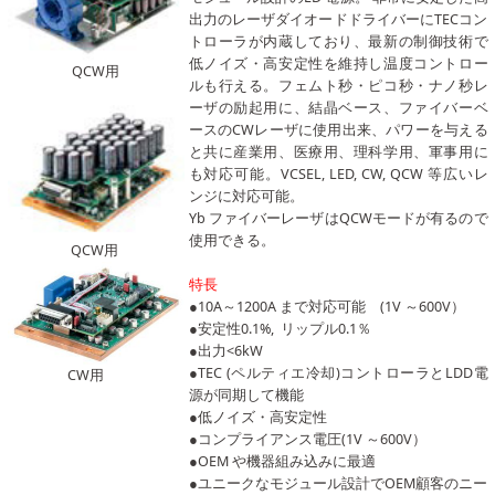
出力のレーザダイオードドライバーにTECコン
トローラが内蔵しており、最新の制御技術で
低ノイズ・高安定性を維持し温度コントロー
QCW用
ルも行える。フェムト秒・ピコ秒・ナノ秒レ
ーザの励起用に、結晶ベース、ファイバーベ
ースのCWレーザに使用出来、パワーを与える
と共に産業用、医療用、理科学用、軍事用に
も対応可能。VCSEL, LED, CW, QCW 等広いレ
ンジに対応可能。
Yb ファイバーレーザはQCWモードが有るので
使用できる。
QCW用
特長
●10A～1200A まで対応可能 (1V ～600V）
●安定性0.1%, リップル0.1％
●出力<6kW
●TEC (ペルティエ冷却)コントローラとLDD電
CW用
源が同期して機能
●低ノイズ・高安定性
●コンプライアンス電圧(1V ～600V）
●OEM や機器組み込みに最適
●ユニークなモジュール設計でOEM顧客のニー