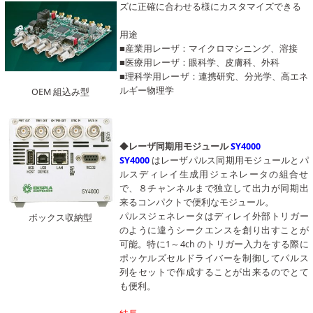
ズに正確に合わせる様にカスタマイズできる
用途
■産業用レーザ：マイクロマシニング、溶接
■医療用レーザ：眼科学、皮膚科、外科
■理科学用レーザ：連携研究、分光学、高エネ
ルギー物理学
OEM 組込み型
◆
レーザ同期用モジュール
SY4000
SY4000
はレーザパルス同期用モジュールとパ
ルスディレイ生成用ジェネレータの組合せ
で、８チャンネルまで独立して出力が同期出
来るコンパクトで便利なモジュール。
パルスジェネレータはディレイ外部トリガー
ボックス収納型
のように違うシークエンスを創り出すことが
可能。特に1～4ch のトリガー入力をする際に
ポッケルズセルドライバーを制御してパルス
列をセットで作成することが出来るのでとて
も便利。