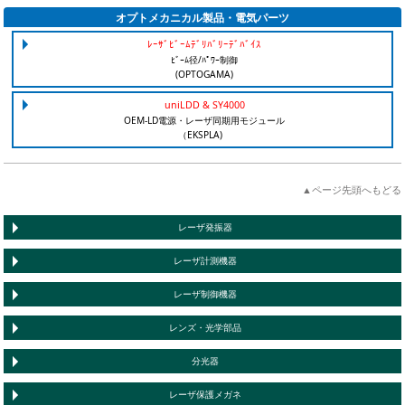
オプトメカニカル製品・電気パーツ
ﾚｰｻﾞﾋﾞｰﾑﾃﾞﾘﾊﾞﾘｰﾃﾞﾊﾞｲｽ
ﾋﾞｰﾑ径/ﾊﾟﾜｰ制御
(OPTOGAMA)
uniLDD & SY4000
OEM-LD電源・レーザ同期用モジュール
（EKSPLA)
▲ページ先頭へもどる
レーザ発振器
レーザ計測機器
レーザ制御機器
レンズ・光学部品
分光器
レーザ保護メガネ