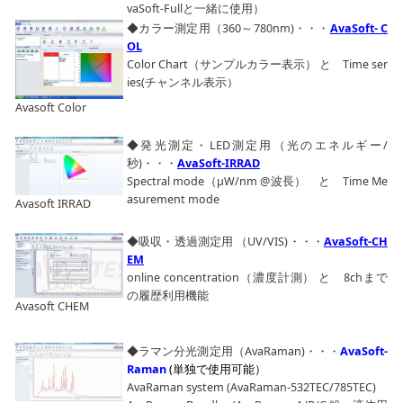
vaSoft-Fullと一緒に使用）
◆カラー測定用（360～780nm)・・・
AvaSoft- C
OL
Color Chart（サンプルカラー表示） と Time ser
ies(チャンネル表示）
Avasoft Color
◆発光測定・LED測定用（光のエネルギー/
秒)・・・
AvaSoft-IRR
AD
Spectral mode（μW/nm @波長） と Time Me
asurement mode
Avasoft IRRAD
◆吸収・透過測定用 （UV/VIS)・・・
AvaSoft-CH
EM
online concentration（濃度計測） と 8chまで
の履歴利用機能
Avasoft CHEM
◆ラマン分光測定用（AvaRaman)・・・
AvaSoft-
Raman
(単独で使用可能）
AvaRaman system (AvaRaman-532TEC/785TEC)