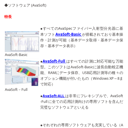
◆ソフトウェア (AvaSoft)
特長
●すべてのAvaSpecファイバー入射型分光器に基
AvaSoft-Basic
本ソフト
が搭載されており基本操
作・計測が可能（基本データ取得・基本データ保
存・基本データ表示）
AvaSoft-Basic
AvaSoft-Full
●
はすべての計測に対応可能な万能
型。このソフトはAvaSoft-Basicに波長自動較正機
能、RAMにデータ保存、USB応用計測等の種々の
オプション機能が付いたもの（Windows XP～8ま
で対応）
AvaSoft－Full
●
AvaSoft-ALL
は非常にフレキシブルで、AvaSoft
-Full に全ての応用計測向けの専用ソフトを含んだ
完璧なソフトウェアといえる
●それぞれの専用ソフトウェアも充実している（A