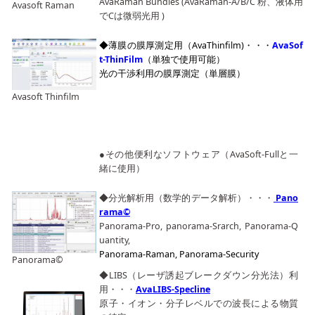
AvaRaman Bundles (AvaRaman-A/B/C 粉、液体用
Avasoft Raman
でCは微弱光用 )
◆薄膜の膜厚測定用（AvaThinfilm)・・・
AvaSof
t-ThinFilm
（単独で使用可能）
光の干渉利用の膜厚測定（単層膜）
Avasoft Thinfilm
●その他便利なソフトウェア（AvaSoft-Fullと一
緒に使用）
◆分光解析用（数学的データ解析）・・・
Pano
rama©
Panorama-Pro, panorama-Srarch, Panorama-Q
uantity,
Panorama-Raman, Panorama-Security
Panorama©
◆LIBS（レーザ誘起ブレークダウン分光法）利
用・・・
AvaLIBS-Specline
原子・イオン・分子レベルでの波長による物質